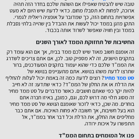
טובה שיש להבטיח שאפילו אם השהות שלכם בחדר הזה תהיה
ארוכה, לפחות לא תסבלו מחום. כדאי לדעת שיש היום לא מעט
אפשרויות בתחום הזה, כך שמדובר על אופציה ריאלית לגמרי.
התקן מזגן בממד יכול לעשות את ההבדל בין שהייה בלתי נסבלת
בממד ובין חוויה שאפשר לשרוד אותה בכבוד.
החשיבות של תחזוקת הממד לאורך השנים
זה אומנם חשוב מאוד שיש לכם ממד בבית, אך אם הוא עומד רק
בתקנים הישנים, זה לא מספיק טוב. לכן, אם אתם צריכים לשדרג
את הממ"ד שלכם כדי שהוא יעמוד בתקנים המעודכנים, ברור
שתרצו לדעת משהו בנושא. אתם מתעניינים בנושא של
סט ממד מחיר
? רוצים לדעת כמה זה באמת יכול לעלות להחליף
את הדלת או את החלון של הממ"ד? כדאי שתדעו: זה לא חייב
להיות יקר כפי שאתם חושבים. כאשר מדברים על סט ממד מחיר
זה מסוג תלוי מה דרוש לכם, וגם, כמובן, באיזו חברה אתם
בוחרים. מה שכן, כדאי לזכור שאומנם הנושא של סט ממד מחיר
הוא בעל חשיבות, אך חשובה לא פחות האיכות. אם אתם כבר
מחליפים את החלון, את הדלת וכל דבר אחר בממ"ד, אל
תתפשרו על איכות ירודה.
פנו אל המומחים בתחום הממ"ד