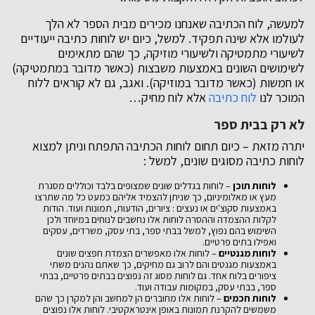
למעשה, לוח הכתיבה שאנחנו מכירים מבית הספר לא הלך
לעולמו אלא שינה תפקיד. למשל, כיום יש לוחות כתיבה ייעודיים
לשיעורי מתמטיקה ולשיעורי מוזיקה, כך שהם מתאימים
לשימושים השונים באמצעות משבצות (כאשר מדובר במתמטיקה)
או חמשות (כאשר מדובר במוזיקה). ואגב, גם לא קוראים ללוח
המוכר לנו
לוח כתיבה
אלא לוח מחיק…
לא רק בבית ספר
יתרה מזאת – כיום תחום לוחות הכתיבה התפתח וניתן למצוא
לוחות כתיבה מסוגים שונים, למשל :
לוחות תוכן
– לוחות בגדלים שונים שמצופים בלבד וכוללים מסגרת
מעץ או מאלומיניום, כך שניתן להצמיד אליהם כמעט כל מה שתרצו
באמצעות סקוצ'ים או נעצים : ציורים, הודעות, תמונות ועוד. הודות
לקלות ההצמדה וההסרה לוחות אלו נחשבים לנוחים במיוחד ולכן
השימוש בהם נפוץ, למשל בבתי ספר, בתי עסק, משרדים, עסקים
ואפילו בתים פרטיים.
לוחות מגנטיים
– לוחות אלו מאפשרים הצמדת חפצים שונים
באמצעות מגנטים והם לרוב גם מחיקים, כך שאתם נהנים משתי
ציפורים בלוח אחד. גם לוחות מסוג זה נפוצים בבתים פרטיים, בבתי
ספר, בבתי עסק, במקומות עבודה ועוד.
לוחות חכמים
– לוחות אלו מחוברים הן למחשב והן למקרן כך שהם
משמשים להקרנת תמונות באופן אינטראקטיבי. לוחות אלו נפוצים