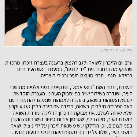
צילום – מיכל סלע
ערב יום הזיכרון לשואה ולגבורה צוין ברעננה בעצרת זיכרון מרכזית
שהתקיימה ברחבת בית "יד לבנים", במעמד ראש העיר חיים
ברוידא, סגניו, חברי מועצת העיר ובכירי העירייה.
העצרת, תחת השם "בואי אמא", התקיימה בפני אלפים מתושבי
העיר, ושודרה בשידור ישיר בפייסבוק העירוני. העצרת הוקדשה
לנושא האמהות בשואה, בהוקרה לאמהות שנאלצו להתמודד עם
כאב הפרידה מילדיהן בשואה, פרידה שהותירה בלבן געגוע וקרע
שלא יאוחה לעולם. את אבוקת הזיכרון הדליקה שורדת השואה
תושבת העיר, מינה וולף, שסרטון אודות סיפור הישרדותה הוקרן
בפני הצופים, וכן הודלקו שש משואות זיכרון על ידי ניצולי שואה
תושבי העיר, שלוו על ידי בני משפחותיהם וחניכי תנועות הנוער.