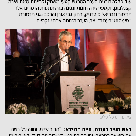
עוד כללה תכנית הערב המרגש קטעי משחק וקריינות מאת שירה
קצנלבוגן, וקטעי שירה חזנות ונגינה בהשתתפות הזמרים אלה
תדמור וגבריאל פוטזניק, החזן גבי אורן והרכב נגני תזמורת
"סימפונט רעננה". את הערב הנחתה אסתי זקהיים.
צילום – מיכל סלע
ראש העיר רעננה, חיים ברוידא:
"הדור שידע וחווה על בשרו
את השואה הנוראה, וחי פה בתוכנו, לא יהיה פה לעד, לא יהיה מי