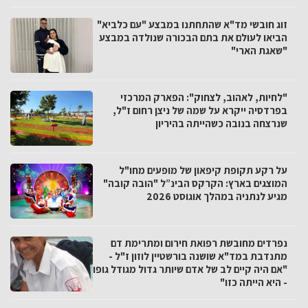
זוג חובשי מד"א שהתחתנו במבצע "עם כלביא"
הביאו לעולם את בתם הבכורה שנולדה במבצע
"שאגת הארי"
"לחיות, לאהוב, לצחוק": הפארק המרכזי
בפרדסיה ייקרא על שמה של ניצן רחום ז"ל,
שנרצחה בנובה כשהייתה בהיריון
על רקע תקופת קיפאון של מופעים מחו"ל
המוצגים בארץ: הקרקס הבינ”ל "הובה קובה"
מגיע לנתניה במהלך אוגוסט 2026
נפרדים מחובשת רפואת חירום ומתרימת דם
מתנדבת במד"א שושנה בורשטיין לוזון ז"ל -
"אם היה קיים לב של אדם שיותר גדול מגודל גופו
- היא הייתה כזו"