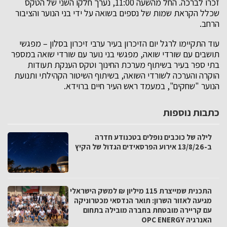
זכרו לברכה. החל מהשעה 11:00, נערך חלקו השני של הטקס
שכלל הקראת שמות של נספים בשואה על ידי בני הנוער והציבור
הרחב.
עוד התקיימו לרגל יום הזיכרון בעיר ערבי זיכרון בסלון – מפגשי
תושבים עם שורדי שואה, מפגשי בני נוער עם שורדי שואה במספר
בתי ספר בעיר בשיתוף מערכת החינוך וטקס הענקת תעודות
הוקרה והערכה לשורדי השואה, בשיתוף השיטור הקהילתי ותנועת
הנוער "שחקים", במעמד ראש העיר חיים ברוידא.
כתבות נוספות
לילה של כוכבים נופלים בטכנודע חדרה
ב-13/8/26 אירוע הפרסאידים הגדול של הקיץ
התכנית שמייצרת 115 מיליון ₪ למשק הישראלי
מגיעה לאזור השרון: תואר הנדסאי מכטרוניקה
עם קריירה מובטחת בחברה מובילה בתחום
האנרגיה OPC ENERGY