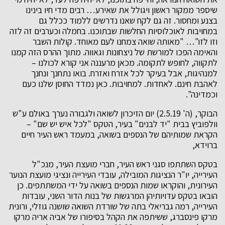
שיספר ממקור ראשון ויגולל את שאירע… רבים מדי חיו בינינו
בצנע ומחסור. זה גם לקח שאנו נדרשים ללמוד ככלל גם
במחויבות לאוכלוסיות החלשות שבתוכנו. בחמלה וכערבים זה לזה
וזו לזו"… "מאותה שואה צמחנו לעם מאוחד. קולות השבר
והאימה הפכו למורשת של ניצחונות וגאווה. מתוך ההרס הזה קמנו
לתקווה, לחופש לתקומה. מכאן מרעננה אני קורא לכולנו –
למנהיגות, אבל בעיקר לכל אזרח ואזרח. בואו נתחנך ונחנך
לאהבת חינם. לאחדות. למחויבות. כאן נמדד החוסן שלנו כעם
וכמדינה".
הבוקר, (ה' 2.5.19) יום הזיכרון לשואה ולגבורה נערך באולם ע"ש
וולפוביץ בבית "יד לבנים" בעיר, הטקס "לכל איש יש שם" –
הקראת שמותיהם של הנספים בשואה, במעמד ראש העיר חיים
ברוידא,
בטקס השתתפו סגני ראש העיר, חברי מועצת העיר, מנכ"ל
העירייה, יו"ר הנציגות המובילה, עובדי העירייה ונציגי מועצת הנוער
העירונית, והוקראו שמות הנספים בשואה על ידי המשתתפים. כן
הובאו בטקס עדויותיהן המרגשות של בנות הדור השני, עובדות
העירייה, רמה גבריאלי בתה של שורדת השואה שושנה גוזלי, ורונית
מרקו פינסברג, ששיתפה את הקהל בסיפורו של אביה אריה מרקו