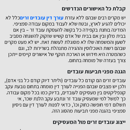
קבלת כל האישורים הנדרשים
יש מקרים רבים שבהם ללא עזרת
עורך דין עובדים זרים
כלל לא
יכולים להגיע לארץ, ובטח שלא לעבוד במקום עבודה ספציפי.
המדינה בוחנת בקפידה כל בקשה להעסקת עובד זר – בין אם
בבית מלון ובין אם בבית של אדם קשיש שזקוק להשגחה מסביב
לשעון והמשפחה שלו לא מסוגלת לעשות זאת. יש לא מעט מקרים
שבהם רשות האוכלוסין וההגירה מתנהלת בשרירות לב, וגם
כשהמטרה היא חידוש או הארכת תוקף של אישורים קיימים ייתכן
צורך בעזרה של מומחה בתחום.
הגנה מפני תביעות עובדים
עובדים זרים הם קודם כל עובדים (וליתר דיוק קודם כל בני אדם),
ולכן יש מצבים שבהם הפנייה לעורך דין מומחה בתחום נובעת עקב
קונפליקטים בין מעסיקים לעובדים, בדיוק כמו בכל מקום עבודה.
כך למשל למי שמעסיק עובד זר ונתבע עקב הלנת שכר, אי
תשלום דמי חופשה כחוק וכו', כדאי לפנות לעורך דין עם ניסיון
ספציפי בהגנה מפני תביעות מהסוג הזה.
ייצוג עובדים זרים מול המעסיקים