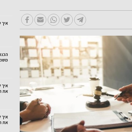
איך 
הכנה
משמע
איך 
את ה
איך 
את ה