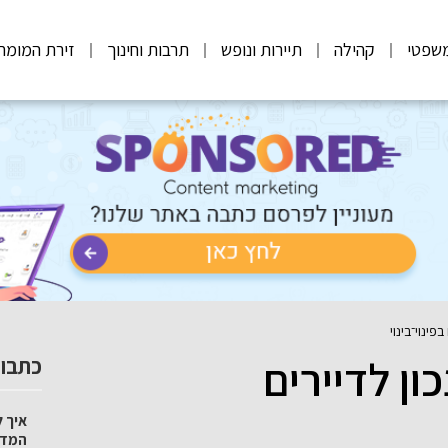
שפטי
קהילה
תיירות ונופש
תרבות וחינוך
זירת המומח
פינוי־בינוי
ון לדיירים
כתבות
איך ל
המדר