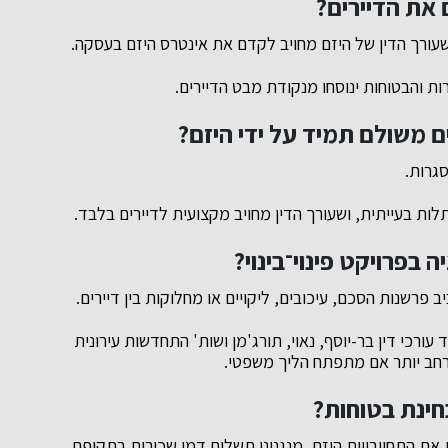
 את הדיירים?
 שעורך הדין של היזם מחויב לקדם את אינטרס היזם בעסקה.
רות והבטוחות ינוסחו מנקודת מבט הדיירים.
 משולם תמיד על ידי היזם?
גרות.
ות בעייתית, ושעורך הדין מחויב מקצועית לדיירים בלבד.
ה בפרויקט פינוי־בינוי?
פרשנות הסכם, עיכובים, ליקויים או מחלוקות בין דיירים.
ורכי דין בר-יוסף, נאוי, תורג'מן ושות' התחדשות עירונית
 רחב יותר אם מתפתח הליך משפטי.
חינת בטוחות?
 את התחייבויות היזם, מנגנוני תשלום דמי שכירות בתקופת