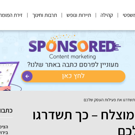
שפטי
קהילה
תיירות ונופש
תרבות וחינוך
זירת המומח
כך תשדרגו את פעילות העסק שלכם
ק מוצלח – כך תשדרגו
כתבות
כם
הצימ
בירו