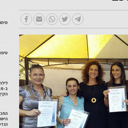
מימו
טיפול
לילה
הקיץ
הישר
הנדס