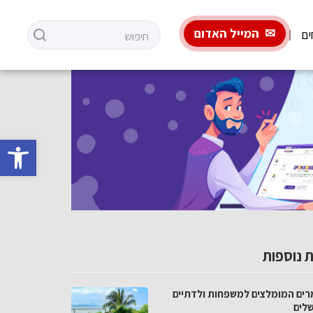
המייל האדום
ים
פתח סרגל 
 נוספות
רים המומלצים למשפחות ולדתיים
שלים