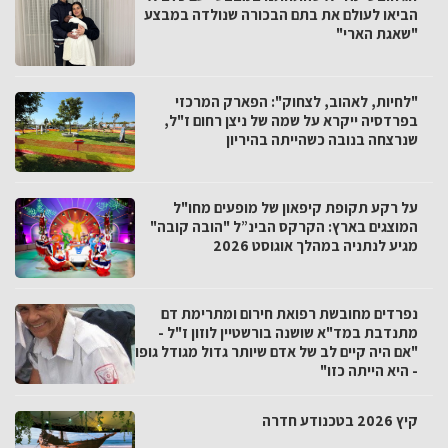
הביאו לעולם את בתם הבכורה שנולדה במבצע
"שאגת הארי"
"לחיות, לאהוב, לצחוק": הפארק המרכזי
בפרדסיה ייקרא על שמה של ניצן רחום ז"ל,
שנרצחה בנובה כשהייתה בהיריון
על רקע תקופת קיפאון של מופעים מחו"ל
המוצגים בארץ: הקרקס הבינ”ל "הובה קובה"
מגיע לנתניה במהלך אוגוסט 2026
נפרדים מחובשת רפואת חירום ומתרימת דם
מתנדבת במד"א שושנה בורשטיין לוזון ז"ל -
"אם היה קיים לב של אדם שיותר גדול מגודל גופו
- היא הייתה כזו"
קיץ 2026 בטכנודע חדרה