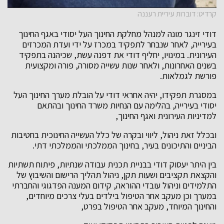
קרדיט: דוברות עיריית רעננה
דודי זינגר מונה למנהל מחלקת החינוך העל יסודי באגף החינוך
בעירייה, לאחר שנבחר לתפקיד במכרז על ידי ועדת המכרזים
העירונית. במינויו, יחליף דודי את דפנה עשת, שכיהנה בתפקיד
בשנים האחרונות, ולאחר שנות עשייה מסורה, פורה ומקצועית
פורשת לגמלאות.
במסגרת תפקידו, יהיה אחראי דודי על הובלת מערך החינוך העל
יסודי בעירייה, בהלימה עם הנחיות משרד החינוך ובהתאם
למדיניות העירונית ואגף החינוך,
ובכלל זאת ניהול, ליווי ובקרה של כלל העשייה החינוכית בחטיבות
הביניים והתיכונים בעיר, בחינוך הממלכתי והממלכתי דתי.
בין היתר יעסוק דודי בבניית תכנית עבודה שנתיות, פיתוח תשתיות
והקצאת תקציבים ושעות תקן, ניהול תהליך הרישום והשיבוץ של
התלמידים וניהול עובדי ההוראה, קידום המענה הפדגוגי והחברתי
במערך וכן מעקב אחר הטיפול בילדים בעלי צרכים מיוחדים,
והחינוך המיוחד, מעקב אחר הטיפול בפרט,