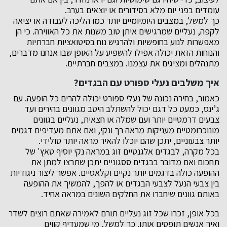
עומדים בפני יום מלא בסידורים או יוצאים בערב.
כך למשל, במצבים היומיומיים יותר כמו הליכה לעבודה או יציאה
לקפה, נעליים שמרגישים איתן טוב משנות את כל האווירה. כי הן
מאפשרות לנוע בחופשיות ולהרגיש נוח בסיטואציות חברתיות
והנוחות הזאת יכולה אפילו להשפיע על האופן שבו אנחנו מדברים,
מתנהלים ומציגים את עצמנו. במצבים חברתיים.
איך משלבים נעלי ספורט עם הבגדים?
כאמור, בחירה נכונה של נעלי ספורט יכולה להרים כל הופעה. עם
ג’ינס, כמעט כל דגם יכול להשתלב היטב מגוונים בהירים ועד
צבעים דרמטיים יותר ועם שמלה או חצאית, נעליים בגוונים
מונוכרומטיים מעניקות מראה רך ונקי, ואם אתם מעדיפים דגמים
יותר צבעוניים, יתכן שהם יוכלו להאיר מראה יותר סולידי.
בכל מקרה, לבגדים אלגנטיים זוג במראה נקי יוסיף טאץ' של
תחכום ואם מדובר בבגדים ססגוניים יתכן שתרצו למתן את
ההופעה כולה בדגמים יותר נקיים וקלאסיים. אפשר ליצור ניגודיות
בין צבעי הנעל לצבעי הבגדים או להפך, להמשיך את ההופעה
באותם גוונים שיחברו את החלקים השונים במראה אחיד.
בכל אופן, זכרו שכל זוג נעליים תורם לאמירה שאתם רוצים לשדר
ואיך אנשים תופסים אותו. כך למשל, מי שמעדיף קווים