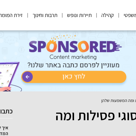
שפטי
קהילה
תיירות ונופש
תרבות וחינוך
זירת המומח
ות ומה המשמעות שלהן
וגי פסילות ומה
כתבות
איך ל
המדר