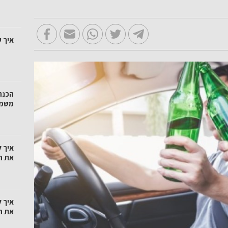
איך 
הכנה
משמע
איך 
את ה
איך 
את ה