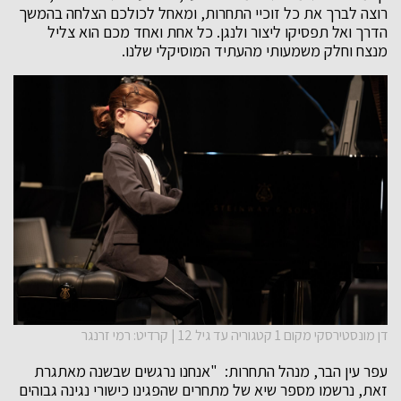
רוצה לברך את כל זוכיי התחרות, ומאחל לכולכם הצלחה בהמשך
הדרך ואל תפסיקו ליצור ולנגן. כל אחת ואחד מכם הוא צליל
מנצח וחלק משמעותי מהעתיד המוסיקלי שלנו.
דן מונסטירסקי מקום 1 קטגוריה עד גיל 12 | קרדיט: רמי זרנגר
עפר עין הבר, מנהל התחרות: "אנחנו נרגשים שבשנה מאתגרת
זאת, נרשמו מספר שיא של מתחרים שהפגינו כישורי נגינה גבוהים