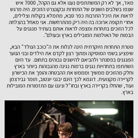
מאד, אך לא רק המשתתפים נענו אלא גם הקהל, 7000 איש
שצפו בשלבים השונים של התחרות ובקונצרט הזוכים. היה מרגש
לראות את היכל התרבות כפר סבא, מתמלא בקולות וצלילים,
אחרי תקופה ארוכה בה היה ריק מהתרחשות. אני מאחל בהצלחה
לכל הזוכים בתחרות ומצפה לראות אותם בעתיד מנגנים על
הבמות של האולמות המובילים בארץ ובעולם".
מטרת התחרות היוקרתית הינה לגלות את ה"כוכב הנולד" הבא,
שיפציע בשמי המוסיקה ומתוך רצון לקדם את הילדים ובני הנוער
המנגנים בפסנתר ולהביאם להישגים גבוהים בתחום. עד היום
השתתפו בתחרויות נגנים ברמות נגינה מהגבוהות ביותר בארץ
וחלק מהזוכים ממשיך ומממש את ההבטחה והופך את הכישרון
לקריירה מקצועית. דוגמא לכך הינם יבגני יונטוב, תומר גבירצמן
ועוד, שהחלו בקריירה בארץ ובחו"ל וניגנו עם התזמורות המובילות
בארץ.