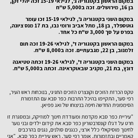
במקום הראשון בקטגוריה ג', לגילאי 15-19 זכה יהלי זקן,
בן 16, מירושלים. זכה ב5,000 ש"ח
במקום השני בקטגוריה ג', לגילאי 15-19 זכו עומר
גוטספלד, בן 18, מתל אביב ורומי נבו, בת 17 מנס ציונה,
בפרס על סך 3,000 ש"ח כל אחד.
במקום הראשון בקטגוריה ד', לגילאי 19-26 זכה תום
זלמנוב, בן 22, מגבעתיים. זכה ב8,000 ש"ח.
במקום השני בקטגוריה ד', לגילאי 19-26 זכתה טטיאנה
דונץ, בת 21, מקניב שבאוקראינה. זכתה ב5,000 ש"ח.
טקס הכרזת הזוכים וקונצרט הזוכים החגיגי, בנוכחות ראש העיר,
רפי סער, התקיימו בהיכל התרבות כפר סבא עם התזמורת
הסימפונית החדשה חיפה בניצוחו של ואג פפיאן.
"עיריית כפר סבא מקדמת ומעודדת חינוך למוזיקה, ובמסגרת זו
חרט על דגלו קונסרבטוריון כפר סבא את קידום ילדים ובני נוער
לחינוך מוסיקאלי כלל ארצי, כנגנים סולנים, נגנים בהרכבים
קאמריים ובתזמורות. אומר רפי סער, ראש עיריית כפר סבא, "אני