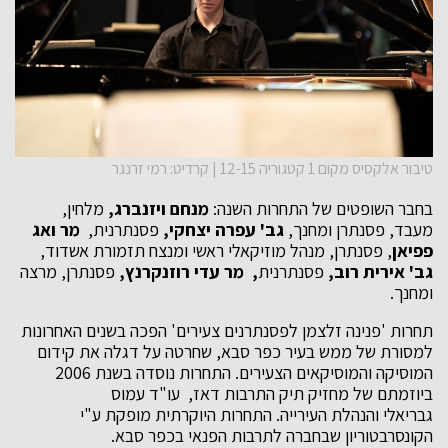
טיבור אלקסיס מקום 1 קטגוריה 12-15 | קרדיט: רמי זרנגר
בחבר השופטים של התחרות השנה:
מנחם ויזנברג,
מלחין,
מעבד, פסנתרן ומחנך,
גב' עפרה יצחקי,
פסנתרנית,
מר ואג
פפיאן
, פסנתרן, מנהל מוזיקאלי ראשי ומנצח תזמורת אשדוד,
גב' אירית רוב,
פסנתרנית
, מר עדי רוזנקרנץ,
פסנתרן, מרצה
ומחנך.
תחרות 'פנינה זלצמן לפסנתרנים צעירים' הפכה בשנים האחרונות
למסורת של ממש בעיר כפר סבא, שחרטה על דגלה את קידום
המוסיקה והמוסיקאים הצעירים. התחרות נוסדה בשנת 2006
ביוזמתם של מחזיק תיק התרבות דאז, עו"ד עמוס
גבריאלי והנהלת העירייה. התחרות היוקרתית מופקת ע"י
הקונסרבטוריון שבחברה לתרבות הפנאי בכפר סבא.