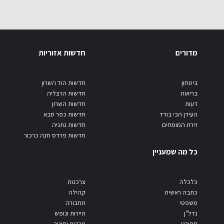
מדורים
חדשות אזוריות
ביטחון
חדשות הוד השרון
בריאות
חדשות הרצליה
דעות
חדשות השרון
העידן הכי בודד
חדשות כפר סבא
זירת המומחים
חדשות נתניה
חדשות פרדס חנה כרכור
כל מה שמעניין
כלכלה
צרכנות
כתבה ראשית
קהילה
משפטי
תחבורה
נדל"ן
תיירות ונופש
ספורט
תרבות וחינוך