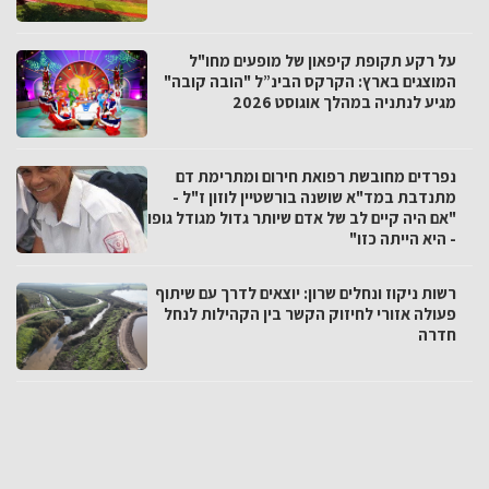
על רקע תקופת קיפאון של מופעים מחו"ל
המוצגים בארץ: הקרקס הבינ”ל "הובה קובה"
מגיע לנתניה במהלך אוגוסט 2026
נפרדים מחובשת רפואת חירום ומתרימת דם
מתנדבת במד"א שושנה בורשטיין לוזון ז"ל -
"אם היה קיים לב של אדם שיותר גדול מגודל גופו
- היא הייתה כזו"
רשות ניקוז ונחלים שרון: יוצאים לדרך עם שיתוף
פעולה אזורי לחיזוק הקשר בין הקהילות לנחל
חדרה