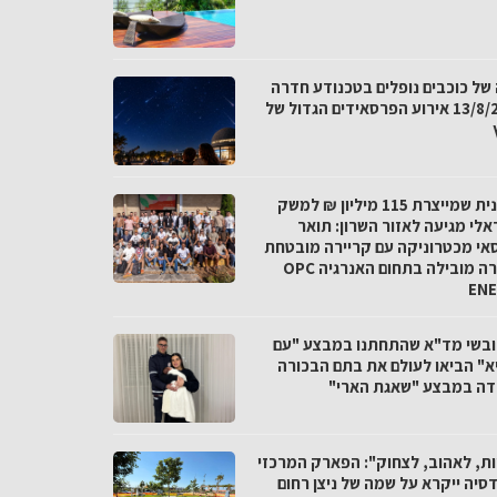
 של כוכבים נופלים בטכנודע חדרה
ב-13/8/26 אירוע הפרסאידים הגדול של
התכנית שמייצרת 115 מיליון ₪ למשק
אלי מגיעה לאזור השרון: תואר
אי מכטרוניקה עם קריירה מובטחת
בחברה מובילה בתחום האנרגיה OPC
EN
חובשי מד"א שהתחתנו במבצע "עם
א" הביאו לעולם את בתם הבכורה
דה במבצע "שאגת הארי"
ות, לאהוב, לצחוק": הפארק המרכזי
סיה ייקרא על שמה של ניצן רחום