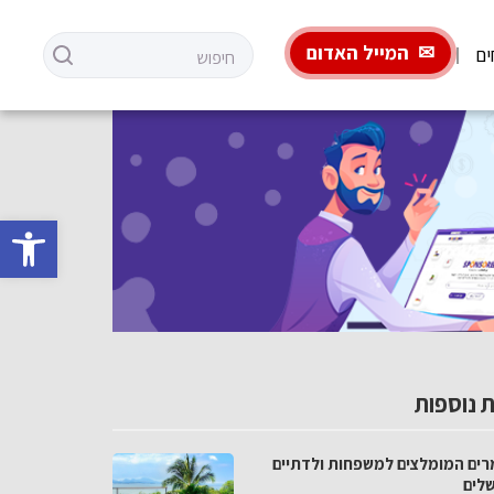
המייל האדום
ים
פתח סרגל 
 נוספות
רים המומלצים למשפחות ולדתיים
שלים