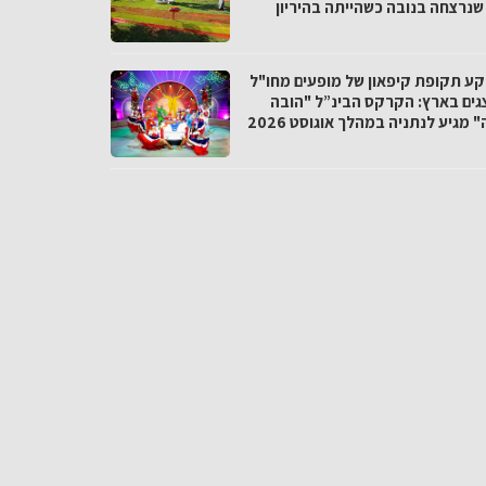
 שנרצחה בנובה כשהייתה בהיריון
קע תקופת קיפאון של מופעים מחו"ל
גים בארץ: הקרקס הבינ”ל "הובה
 מגיע לנתניה במהלך אוגוסט 2026