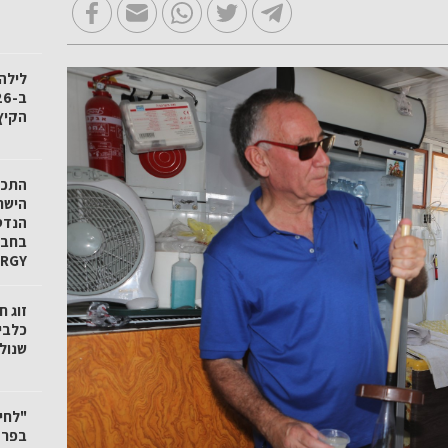
לילה
הקיץ
הישר
הנדס
ERGY
זוג 
כלבי
שנול
"לחי
בפרד