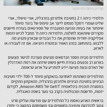
קרדיט צילום: רמי זרנגר
תלמידי כיתה ז 2 בחטיבת אלתרמן בהרצליה, אורי טישלר, אורי
שליט ועומרי דסקל מנסים לייצר אב טיפוס של ביגוד מיוחד
שיפתור את בעיות ההזעה המוגברת של ספורטאים בעזרת חיישנים
מקררים שיותאמו לחולצה. תלמידות כיתה ח' מחבל לכיש יוזמות
אפליקציה יחודית שתסרוק את כל הבגדים שבארון ותציע מה
ללבוש. בהתחשב במזג האוויר ובמטרת היציאה. אם זה לעבודה או
לארוע.
תלמידים מבית הספר הנדסאים מציעים מערכת לניטור פצועים
בארוע רב נפגעים בעזרת חיישן פשוט שיזהה את רמת האדרנלין
של האדם ובעת פציעה יידע להתריע על ארוע טראומה.
התלמידים השתתפו לאחרונה בהאקתון מיוחד ל-700 ילדי חטיבות
הביניים בחטיבת הביניים אלתרמן בהרצליה. ההאקתון התקיים
במסגרת תוכנית בינלאומית GetIT של Amazon AWS, לקידום
יזמות, חדשנות וטכנולוגיה בקרב בני נוער בשפה האנגלית.
בראשית הארוע נאספו כל התלמידים עם מודעות ועליהן סרט
צהוב להזדהות ותמיכה בחטופים ובני משפחתם בתקווה כי יחזרו