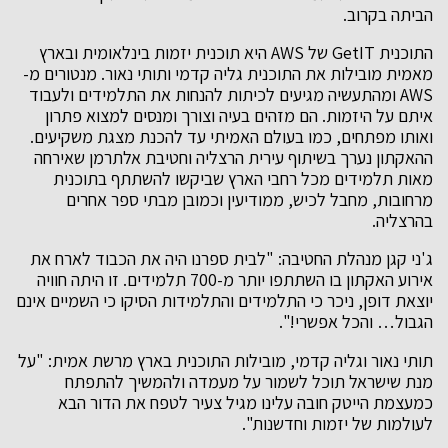
הביתה בקרוב.
התוכנית GetIT של AWS היא תוכנית יזמות בינלאומית ובארץ
מאמית מובילות את התוכנית גליה קדמי ותותי נאור. מנטורים מ-
AWS ומהתעשיה מגיעים לכיתות להנחות את התלמידים ולעבוד
איתם על היזמות. הם מזהים בעיה וצורך ומנסים למצוא פתרון
ואותו מפתחים, כמו בעולם האמיתי עד להכנת מצגת משקיעים.
ההאקתון נערך בשיתוף עירית הרצליה וחטיבת אלתרמן שאירחה
מאות תלמידים מכל רחבי הארץ שביקשו להשתתף בתוכנית
מרחובות, מחבל לכיש, ממודיעין וכמובן מבתי ספר אחרים
בהרצליה.
ג'ני קגן מנהלת החטיבה: "לבית ספרנו היה את הכבוד לארח את
אירוע האקתון בו השתתפו יותר מ-700 תלמידים. זו היתה חוויה
יוצאת דופן, ניכר כי התלמידים והתלמידות הסיקו כי השמיים אינם
הגבול… והכל אפשרי!".
תותי נאור וגליה קדמי, מובילות התוכנית בארץ מרשת אמית: "על
מנת שישראל תוכל לשמור על מעמדה ולהמשיך להתפתח
כמעצמת הייטק חובה עלינו מגיל צעיר לטפח את הדור הבא
לעולמות של יזמות וחדשנות".