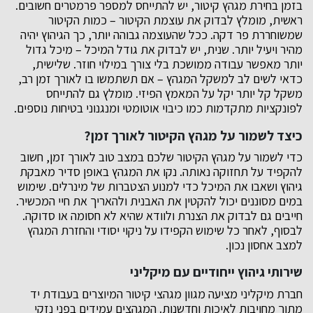
בזמן בחירת מגהץ קיטור, יש להתייחס למספר פרמטרים חשובים.
ראשית, מומלץ לבדוק את עוצמת הקיטור – כמות הקיטור
שמשוחררת פר דקה. ככל שהעוצמה גבוהה יותר, כך הגיהוץ יהיה
מהיר ויעיל יותר. שנית, יש לבדוק את גודל המיכל – מיכל גדול
יותר מאפשר עבודה ממושכת בלי צורך במילוי חוזר. שלישית,
כדאי לשים לב למשקל המגהץ – אם תשתמשו בו לאורך זמן רב,
משקל קל יותר יקל על המאמץ הפיזי. מומלץ גם להתייחס
לפונקציות מתקדמות כמו כיבוי אוטומטי ומנגנוני בטיחות נוספים.
כיצד לשמור על מגהץ הקיטור לאורך זמן?
כדי לשמור על מגהץ הקיטור שלכם במצב טוב לאורך זמן, חשוב
להקפיד על תחזוקה נאותה. נקו את המגהץ באופן סדיר מאבקת
גיהוץ ושאבו את המיכל כדי למנוע הצטברות של מינרלים. שימוש
במים מסוננים יכול להקטין את האבנית ולהאריך את חיי המכשיר.
חייבים גם לבדוק את הצנרת ולוודא שהיא לא חסומה או סדוקה.
לבסוף, לאחר כל שימוש הקפידו על ניקוי יסודי והחזרת המגהץ
למצב אחסון נכון.
שירותי גיהוץ ייחודיים עם מיקליני
חברת מיקליני מציעה מגוון מגהצי קיטור המיוצרים בעבודת יד
מתוך מחויבות לאיכות וחדשנות. המגהצים עמידים בפני נזקי