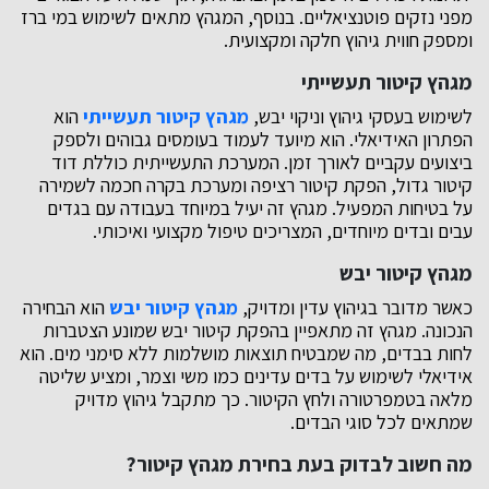
מפני נזקים פוטנציאליים. בנוסף, המגהץ מתאים לשימוש במי ברז
ומספק חווית גיהוץ חלקה ומקצועית.
מגהץ קיטור תעשייתי
לשימוש בעסקי גיהוץ וניקוי יבש,
מגהץ קיטור תעשייתי
הוא
הפתרון האידיאלי. הוא מיועד לעמוד בעומסים גבוהים ולספק
ביצועים עקביים לאורך זמן. המערכת התעשייתית כוללת דוד
קיטור גדול, הפקת קיטור רציפה ומערכת בקרה חכמה לשמירה
על בטיחות המפעיל. מגהץ זה יעיל במיוחד בעבודה עם בגדים
עבים ובדים מיוחדים, המצריכים טיפול מקצועי ואיכותי.
מגהץ קיטור יבש
כאשר מדובר בגיהוץ עדין ומדויק,
מגהץ קיטור יבש
הוא הבחירה
הנכונה. מגהץ זה מתאפיין בהפקת קיטור יבש שמונע הצטברות
לחות בבדים, מה שמבטיח תוצאות מושלמות ללא סימני מים. הוא
אידיאלי לשימוש על בדים עדינים כמו משי וצמר, ומציע שליטה
מלאה בטמפרטורה ולחץ הקיטור. כך מתקבל גיהוץ מדויק
שמתאים לכל סוגי הבדים.
מה חשוב לבדוק בעת בחירת מגהץ קיטור?