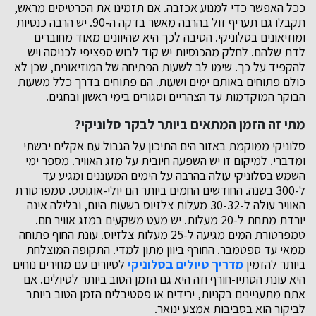
ככל האפשר כדי למנוע אכזבה. אם תזמינו את הכרטיסים מראש,
תקבלו גם תעריף זול בהרבה מאשר בדקה ה-90. יש הרבה כנסיות
ומוזיאונים בסלוניקי. הסיבה לכך היא שהיוונים מאוד מחוברים
לדת שלהם. לחלק מהכנסיות יש קוד לבוש ספציפי לכניסה ויש
להקפיד על כך. שימו לב לשעות הפתיחה של המוזיאונים, שכן לא
כולם פתוחים באותם ימים ושעות. הם פתוחים בדרך כלל משעות
הבוקר המוקדמות עד הצהריים וסגורים בימי ראשון ובחגים.
מתי זה הזמן המתאים ביותר לבקר סלוניקי?
סלוניקי ממוקמת באזור הים התיכון על הגבול עם אקלים יבשתי
ומדברי. למיקום זו יש השפעה חיובית על מזג האוויר. מספר ימי
השמש בסלוניקי עולה בהרבה על הימים המעוננים ומגיע עד
ל-300 בשנה. החודשים החמים ביותר הם יולי-אוגוסט. טמפרטורת
האוויר עולה ל-30-32 מעלות צלזיוס בשעות היום, ובלילה אינה
יורדת מתחת ל-20 מעלות. יש מעט משקעים במזג אוויר חם.
טמפרטורת המים מגיעה ל-25 מעלות צלזיוס. עונת החוף פתוחה
ממאי עד ספטמבר. החורף ביוון מתון למדי. התקופה המוצלחת
ביותר להזמין
מדריך טיולים בסלוניקי
לסיורים עם מחירים נוחים
היא עונת הסתיו-חורף וזה היא גם הזמן הטוב ביותר לטיולים. אם
אתם מתעניינים בקניות, ירידים או פסטיבלים הזמן הטוב ביותר
לביקור הוא בסביבות אמצע ינואר.