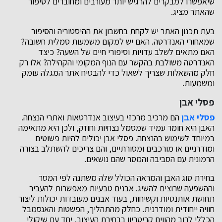
שיאפשרו למבקרים להרגיש יותר מעורבים ומחוברים לסיפור
שהאתר מציג.
בעת תכנון האתר יש לקחת בחשבון את ההיסטוריה והסיפור
שמאחורי האנדרטה. האם יש למקום משמעות סמלית חשובה?
האם מתאים לשלב עדויות וסיפורי חיים של השעה? כיצד
האנדרטה משולבת בהקשר עם הנוף המקומי והקהילה? אלו רק
חלק מהשאלות שצריך לשאול כדי להבטיח אתר המגלה עומק
ומשמעות.
פסלי אבן
פסלי אבן
הם מרכיב מרכזי בעיצוב אנדרטאות ואתרי הנצחה.
האבן היא חומר עמיד שמסמל נצחיות וחוזק, ולכן היא מתאימה
במיוחד לשימוש בהנצחה. פסלי אבן יכולים להיות פשוטים
ומודרניים או מורכבים ומסורתיים, והם צריכים להשתלב בצורה
הרמונית עם הסביבה והמסר שהם נושאים.
בחירת סוג האבן והמראה הכולל שלה משתנה לפי המסר
וההשפעה שרוצים להשיג. אבנים טבעיות מאפשרות להעביר
תחושת אותנטיות וקשיחות, בעוד אבנים מעובדות יכולות ליצור
חוויה ייחודית ומודרנית. כחלק מהתהליך, הפשטות והאנסמבל
הכללי לרוב מהווים קריטריון בבחירת העיצוב, יחד עם שיקולי