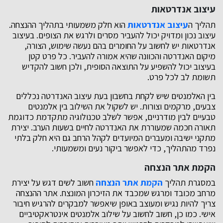
עיצוב אנדרטאות
תהליך ה
עיצוב אנדרטאות
הוא חלק משמעותי בתהליך ההנצחה.
עיצוב נכון ומדויק יכול להעביר מסרים ולרגש את הצופים. בעיצוב
אנדרטאות יש לחשוב על החומרים בהם נעשה שימוש, הצורה,
מיקום האנדרטה והכוונה שהיא אמורה להעביר. כל פרט קטן
בעיצוב יכול להשפיע על התוצאה הסופית, ולכן חשוב להקדיש
תשומת לב לכל פרט.
בין האלמנטים שיש לקחת בחשבון בעת עיצוב האנדרטה נכללים
צבעים, מרקמים וצורות. יש לשקול את השילוב בין אלמנטים
טבעיים לבין מודרניים, אפשר לשלב טכנולוגיה מתקדמת כדוגמת
תאורה חכמה שמעוררת את האנדרטה לחיים בשעות הערב. יצירת
מתקני ישיבה ומעברים המיועדים לקהל הרחב גם היא חלק בלתי
נפרד מהתהליך, כדי לאפשר ביקור נעים ומשמעותי.
הקמת אתר הנצחה
במסגרת תהליך
הקמת אתר הנצחה
חשוב לשים דגש על יצירת
מרחב מכובד ומרגש שמכבד את הזיכרון המונצח. אתר ההנצחה
צריך להיות נגיש ומעוצב באופן שיאפשר למבקרים להרגיש חיבור
אישי. כמו כן, חשוב לחשוב על שילוב אלמנטים אינטראקטיביים