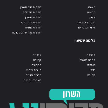
ביטחון
חדשות הוד השרון
בריאות
חדשות הרצליה
דעות
חדשות השרון
העידן הכי בודד
חדשות כפר סבא
זירת המומחים
חדשות נתניה
חדשות פרדס חנה כרכור
כל מה שמעניין
כלכלה
צרכנות
כתבה ראשית
קהילה
משפטי
תחבורה
נדל"ן
תיירות ונופש
ספורט
תרבות וחינוך
הצהרת נגישות