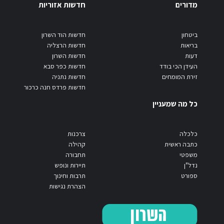
מדורים
חדשות אזוריות
ביטחון
חדשות הוד השרון
בריאות
חדשות הרצליה
דעות
חדשות השרון
העידן הכי בודד
חדשות כפר סבא
זירת המומחים
חדשות נתניה
חדשות פרדס חנה כרכור
כל מה שמעניין
כלכלה
צרכנות
כתבה ראשית
קהילה
משפטי
תחבורה
נדל"ן
תיירות ונופש
ספורט
תרבות וחינוך
הצהרת נגישות