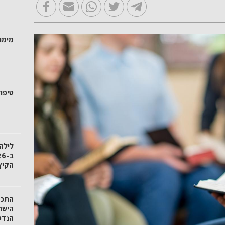
מימו
טיפול
לילה
הקיץ
הישר
הנדס