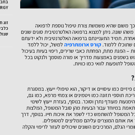
ERGY
זוג 
כך משום שהיא משמשת צורת טיפול נוספת לרפואה
כלבי
 משהו שונה. ניתן למצוא ברפואה האלטרנטיבית סוגים שונים
שנול
אחרת. תמיד התעניינתם ברפואה האלטרנטיבית ולא ידעתם
ם שתוכלו ללמוד.
קורס ארומתרפיה
למשל, יכול ללמד
ת – הפגת מתח, הפחתת כאבי שרירים, ריפוי בעיות בעיכול
מוש בשמנים באמצעות מדריך או מורה מוסמך ולנקוט בכל
ופל לתופעות לוואי כמו כוויות.
?
פיזיים כמו עיסויים או דיקור, הוא טיפולי ייעוץ. במסגרת
ריכת תוספי תזונה כמו ויטמינים או צמחי מרפא, כמו גם,
ימנעות מעודף נתרן וסוכר. בנוסף, בעזרת ייעוץ לשינוי
מותאמת במיוחד עבור הבעיות מהן סובל המטופל, המלצות
וכל המטופל להשתמש כדי לשפר את איכות חייו. בנוסף, דרך
 את אותם המוצרים עליהם ממליצים למטופלים.
י הגלם, המרכיבים השונים שיכולים לעזור לריפוי והקלה