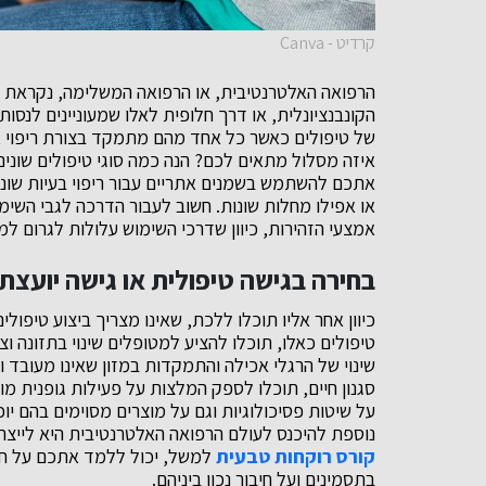
קרדיט - Canva
הרפואה האלטרנטיבית, או הרפואה המשלימה, נקראת 
הקונבנציונלית, או דרך חלופית לאלו שמעוניינים לנסות
של טיפולים כאשר כל אחד מהם מתמקד בצורת ריפוי 
איזה מסלול מתאים לכם? הנה כמה סוגי טיפולים שוני
אתכם להשתמש בשמנים אתריים עבור ריפוי בעיות שונו
או אפילו מחלות שונות. חשוב לעבור הדרכה לגבי השי
אמצעי הזהירות, כיוון שדרכי השימוש עלולות לגרום למט
בחירה בגישה טיפולית או גישה יועצת
כיוון אחר אליו תוכלו ללכת, שאינו מצריך ביצוע טיפולים 
טיפולים כאלו, תוכלו להציע למטופלים שינוי בתזונה וצ
שינוי של הרגלי אכילה והתמקדות במזון שאינו מעובד וה
סגנון חיים, תוכלו לספק המלצות על פעילות גופנית 
על שיטות פסיכולוגיות וגם על מוצרים מסוימים בהם י
נוספת להיכנס לעולם הרפואה האלטרנטיבית היא לייצר
קורס רוקחות טבעית
למשל, יכול ללמד אתכם על חומר
בתסמינים ועל חיבור נכון ביניהם.