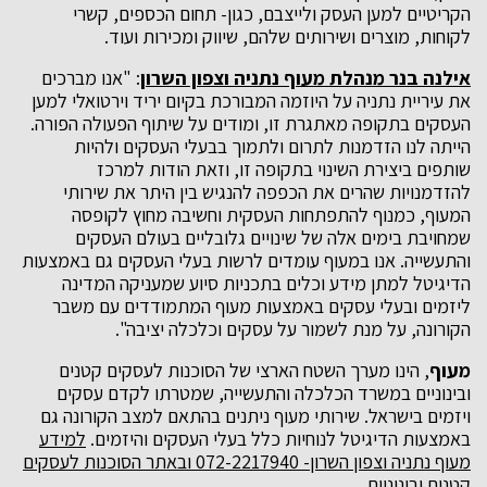
הקריטיים למען העסק ולייצבם, כגון- תחום הכספים, קשרי
לקוחות, מוצרים ושירותים שלהם, שיווק ומכירות ועוד.
אילנה בנר מנהלת מעוף נתניה וצפון השרון
: "אנו מברכים
את עיריית נתניה על היוזמה המבורכת בקיום יריד וירטואלי למען
העסקים בתקופה מאתגרת זו, ומודים על שיתוף הפעולה הפורה.
הייתה לנו הזדמנות לתרום ולתמוך בבעלי העסקים ולהיות
שותפים ביצירת השינוי בתקופה זו, וזאת הודות למרכז
להזדמנויות שהרים את הכפפה להנגיש בין היתר את שירותי
המעוף, כמנוף להתפתחות העסקית וחשיבה מחוץ לקופסה
שמחויבת בימים אלה של שינויים גלובליים בעולם העסקים
והתעשייה. אנו במעוף עומדים לרשות בעלי העסקים גם באמצעות
הדיגיטל למתן מידע וכלים בתכניות סיוע שמעניקה המדינה
ליזמים ובעלי עסקים באמצעות מעוף המתמודדים עם משבר
הקורונה, על מנת לשמור על עסקים וכלכלה יציבה".
מעוף
, הינו מערך השטח הארצי של הסוכנות לעסקים קטנים
ובינוניים במשרד הכלכלה והתעשייה, שמטרתו לקדם עסקים
ויזמים בישראל. שירותי מעוף ניתנים בהתאם למצב הקורונה גם
באמצעות הדיגיטל לנוחיות כלל בעלי העסקים והיזמים.
למידע
מעוף נתניה וצפון השרון- 072-2217940 ובאתר הסוכנות לעסקים
קטנים ובינוניים.