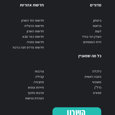
מדורים
חדשות אזוריות
ביטחון
חדשות הוד השרון
בריאות
חדשות הרצליה
דעות
חדשות השרון
העידן הכי בודד
חדשות כפר סבא
זירת המומחים
חדשות נתניה
חדשות פרדס חנה כרכור
כל מה שמעניין
כלכלה
צרכנות
כתבה ראשית
קהילה
משפטי
תחבורה
נדל"ן
תיירות ונופש
ספורט
תרבות וחינוך
הצהרת נגישות