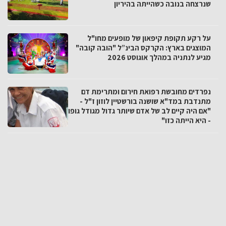
שנרצחה בנובה כשהייתה בהיריון
על רקע תקופת קיפאון של מופעים מחו"ל
המוצגים בארץ: הקרקס הבינ”ל "הובה קובה"
מגיע לנתניה במהלך אוגוסט 2026
נפרדים מחובשת רפואת חירום ומתרימת דם
מתנדבת במד"א שושנה בורשטיין לוזון ז"ל -
"אם היה קיים לב של אדם שיותר גדול מגודל גופו
- היא הייתה כזו"