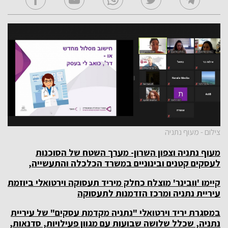
צילום - מעוף נתניה
מעוף נתניה וצפון השרון- מערך השטח של הסוכנות
לעסקים קטנים ובינוניים במשרד הכלכלה והתעשייה,
קיימו 'וובינר' מוצלח כחלק מיריד תעסוקה וירטואלי ביוזמת
עיריית נתניה ומרכז הזדמנות לתעסוקה
במסגרת יריד וירטואלי "נתניה מקדמת עסקים" של עיריית
נתניה, שכלל שלושה שבועות עם מגוון פעילויות, סדנאות,