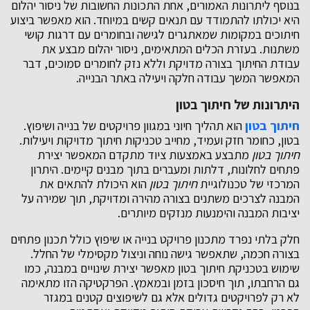
בנוסף ליתרונות האמורים, אחת התכונות החשובות של ניסור יהלום
היא יכולתו להתמודד עם תנאים קשים במיוחד. הוא מאפשר ביצוע
חיתוכים במקומות שמאתגרים לגישה ובחומרים עם דרגות קושי
משתנות. בעזרת הכלים המתאימים, ניסור יהלום מבצע את
עבודת החיתוך בצורה מדויקת וללא נזק לחומרים סמוכים, דבר
המאפשר המשך עבודה חלקה ויעילה באתר הבנייה.
היתרונות של חיתוך בטון
חיתוך בטון
הוא תהליך חיוני במגוון פרויקטים של בנייה ושיפוץ.
בטון, כחומר חזק ועמיד, מחייב טכניקות חיתוך מדויקות ויעילות.
חיתוך בטון
מתבצע באמצעות ציוד מתקדם המאפשר יצירת
פתחים לחלונות, דלתות ומעברים בתוך מבנים קיימים. היתרון
המרכזי של טכנולוגיית
חיתוך בטון
הוא היכולת להתאים את
המבנה לצרכים משתנים בצורה מהירה ומדויקת, תוך שמירה על
יציבות המבנה והימנעות מנזקים מיותרים.
חלק בלתי נפרד מתכנון פרויקט בנייה או שיפוץ כולל תכנון פתחים
בצורה חכמה, שתאפשר גישה נוחה וניצול מקסימלי של החלל.
שימוש בטכניקת חיתוך בטון מאפשר יצירת שינויים במבנה, כמו
גם הרחבתו, תוך חיסכון בזמן ובמאמץ. הפרקטיקה הזו מתאימה
לא רק לפרויקטים גדולים אלא גם לשיפוצים קטנים במגזר