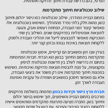
הפרטי, בהם נדרשת עבודת חיתוך מדויקת ואסתטית.
שילוב טכנולוגיות חיתוך מתקדמות
בתחום הבנייה המודרני, שילוב טכנולוגיות כמו
ניסור יהלום
ו
חיתוך
בטון
מהווה חלק בלתי נפרד מהתהליך. השימוש בטכנולוגיות אלו
מאפשר קיצור זמני העבודה, הפחתת רעשים ואבק, והגעה
לתוצאות אופטימליות בפרויקטים שונים. השילוב בין שתי
הטכניקות מאפשר למבצעים לייעל את תהליכי העבודה ולספק
ללקוחות תוצאות באיכות גבוהה ובזמן קצר יותר.
בעידן שבו זמן ומשאבים הם קריטיים, אימוץ טכנולוגיות
מתקדמות בתחום החיתוך בבטון הוא הכרחי. חברות המתמחות
בתחום זה נדרשות לשלב בין חדשנות טכנולוגית לניסיון
ומקצועיות, על מנת להבטיח תוצאות מדויקות ואיכותיות. השימוש
במכונות חיתוך מתקדמות אינו רק משפר את ביצועי העבודה,
אלא גם מאפשר חיסכון במשאבים ושמירה על עקביות ואמינות
העבודה לאורך זמן.
חברת פרץ ניסור וקידוח בבטון
מתמחה בהשלמת פרויקטים
מורכבים בתחום הבנייה והשיפוצים, תוך שימוש בניסור יהלום
וחיתוך בטון. החברה מציעה פתרונות מתקדמים ומותאמים אישית
ללקוחות במגזר הציבורי והפרטי, עם דגש על שירות מקצועי