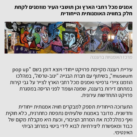
אמנים מכל רחבי הארץ וכן תושבי העיר מוזמנים לקחת
חלק בחוויה האומנותית הייחודית
מרכז האומנויות ברעננה
עיריית רעננה מקיימת פרויקט ייחודי ויוצא דופן בשם "pop up
museum", בשיתוף עם חברת הבנייה "ינוב-טרסה", במהלכו
הוזמנו ציירי גרפיטי ואמנים מכל רחבי הארץ לצייר על גבי קירות
במתחם דירות ברעננה, שפונה ועומד לפני הריסה במסגרת
פרויקט התחדשות עירונית.
התערוכה הייחודית תספק למבקרים חוויה אמנותית ייחודית
וחדשנית. מדובר באמנות שלעיתים נתפסת כחתרנית, כלא חוקית
ואף כמלכלכת את המרחב הציבורי, וכעת היא מקבלת מקום של
כבוד ומאפשרת ליצירתיות לבוא לידי ביטוי במרחב הביתי
האינטימי.