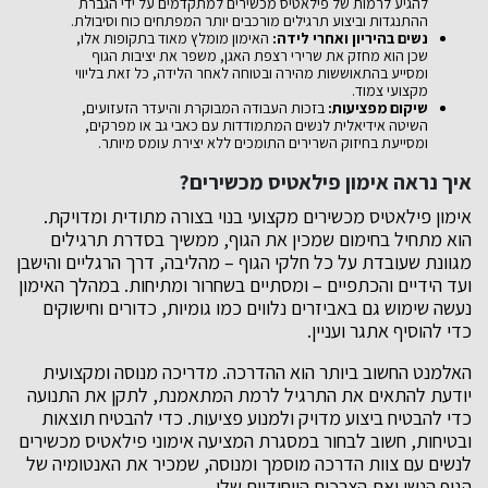
להגיע לרמות של פילאטיס מכשירים למתקדמים על ידי הגברת
ההתנגדות וביצוע תרגילים מורכבים יותר המפתחים כוח וסיבולת.
נשים בהיריון ואחרי לידה:
האימון מומלץ מאוד בתקופות אלו,
שכן הוא מחזק את שרירי רצפת האגן, משפר את יציבות הגוף
ומסייע בהתאוששות מהירה ובטוחה לאחר הלידה, כל זאת בליווי
מקצועי צמוד.
שיקום מפציעות:
בזכות העבודה המבוקרת והיעדר הזעזועים,
השיטה אידיאלית לנשים המתמודדות עם כאבי גב או מפרקים,
ומסייעת בחיזוק השרירים התומכים ללא יצירת עומס מיותר.
איך נראה אימון פילאטיס מכשירים?
אימון פילאטיס מכשירים מקצועי בנוי בצורה מתודית ומדויקת.
הוא מתחיל בחימום שמכין את הגוף, ממשיך בסדרת תרגילים
מגוונת שעובדת על כל חלקי הגוף – מהליבה, דרך הרגליים והישבן
ועד הידיים והכתפיים – ומסתיים בשחרור ומתיחות. במהלך האימון
נעשה שימוש גם באביזרים נלווים כמו גומיות, כדורים וחישוקים
כדי להוסיף אתגר ועניין.
האלמנט החשוב ביותר הוא ההדרכה. מדריכה מנוסה ומקצועית
יודעת להתאים את התרגיל לרמת המתאמנת, לתקן את התנועה
כדי להבטיח ביצוע מדויק ולמנוע פציעות. כדי להבטיח תוצאות
ובטיחות, חשוב לבחור במסגרת המציעה אימוני פילאטיס מכשירים
לנשים עם צוות הדרכה מוסמך ומנוסה, שמכיר את האנטומיה של
הגוף הנשי ואת הצרכים הייחודיים שלו.