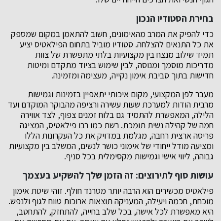
בחירת הסטודיו הנכון
כדי להפיק את המרב מהאימונים, חשוב להתאמן במקום שמספק
את כל התנאים להצלחה. סטודיו מוביל בתחום הפילאטיס יציע
תמיד שילוב מנצח בין מקצועיות בלתי מתפשרת של צוות
מדריכות מוסמך ומנוסה, לבין שימוש בציוד מתקדם ומיטות
חדישות בתוך סביבת אימון נקייה, מעצימה ומזמינה.
מעבר לפן המקצועי, מקום איכותי יתאפיין בזמינות וגמישות
מרבית הודות למערכת שעות עשירה ורציפה מהבוקר המוקדם ועד
הלילה, המאפשרת להתמיד גם בלוח זמנים צפוף, לצד אווירה
חמה של קהילה נשית תומכת. רשת כמו רבו פילאטיס, המציגה
פריסה ארצית רחבה, מגלמת במדויק את כל העקרונות הללו
ומציעה מודל ייחודי של אימוני כושר לנשים, המשלב בין מקצועיות
גבוהה, ליווי אישי וגמישות מקסימלית בכל סניף.
עושות סוף לתירוצים: זה הזמן שלך להשקיע בעצמך
פילאטיס מכשירים הוא הרבה יותר מטרנד חולף. זוהי שיטת אימון
מוכחת, חכמה ויעילה, המעניקה תוצאות ארוכות טווח לגוף ולנפש.
היא מאפשרת לכל אישה, בכל שלב בחייה, להתחזק, להתחטב,