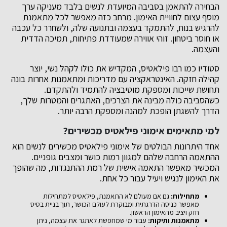
הבחירה להתאמן בסביבה המיועדת לנשים בלבד מעניקה ערך
מוסף עצום לחוויית האימון. מרחב כזה מאפשר לכל מתאמנת
להרגיש בנוח, להתמקד בעצמה ובתנועה שלה, ולשחרר כל עכבה
או חוסר ביטחון. זוהי אווירה שמעודדת פתיחות, תמיכה הדדית
והעצמה.
סטודיו כמו רבו פילאטיס, המקדיש את כולו לקהל נשי, יוצר
קהילה חזקה. האינטראקציה עם מדריכות ומתאמנות אחרות בונה
תחושת שייכות ומספקת מוטיבציה להתמיד ולהתקדם.
כשהסביבה כולה מבינה את הצרכים, האתגרים והמטרות שלך,
הדרך להשגתן הופכת למהנה ומספקת הרבה יותר.
למי מתאימים אימוני פילאטיס מכשירים?
אחד היתרונות הבולטים של אימוני פילאטיס מכשירים לנשים הוא
ההתאמה הרחבה שלהם למגוון רמות כושר ומצבים גופניים.
המכשיר מאפשר התאמה אישית של רמת ההתנגדות, מה שהופך
את האימון לנגיש ויעיל עבור כל אחת.
מתחילות:
גם אם מעולם לא התאמנת, פילאטיס למתחילות
מאפשר כניסה הדרגתית ומבוקרת לעולם הכושר, תוך בניית בסיס
חזק ויציב מהאימון הראשון.
מתאמנות ותיקות:
עבור מי שמחפשת לאתגר את עצמה, ניתן