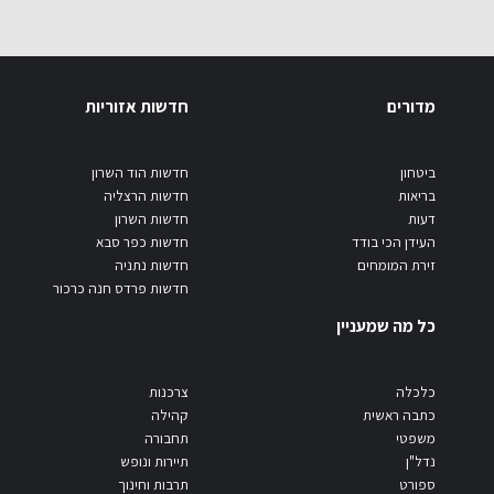
מדורים
חדשות אזוריות
ביטחון
חדשות הוד השרון
בריאות
חדשות הרצליה
דעות
חדשות השרון
העידן הכי בודד
חדשות כפר סבא
זירת המומחים
חדשות נתניה
חדשות פרדס חנה כרכור
כל מה שמעניין
כלכלה
צרכנות
כתבה ראשית
קהילה
משפטי
תחבורה
נדל"ן
תיירות ונופש
ספורט
תרבות וחינוך