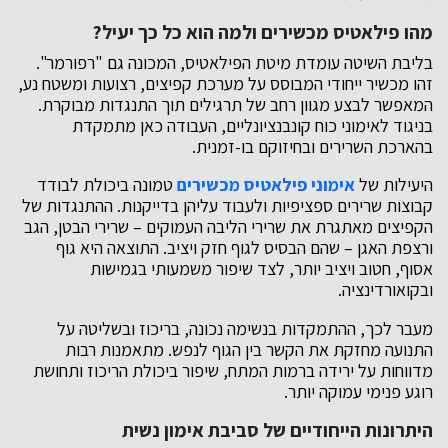
מהו פילאטיס מכשירים ולמה הוא כל כך יעיל?
בליבת השיטה עומדת מיטת הפילאטיס, המכונה גם "רפורמר".
זהו מכשיר ייחודי המבוסס על מערכת קפיצים, רצועות ומשטח נע,
המאפשר לבצע מגוון רחב של תרגילים תוך התנגדות מבוקרת.
בניגוד לאימוני כוח קונבנציונליים, העבודה כאן מתמקדת
בהארכת השרירים ובחיזוקם בו-זמנית.
היעילות של
אימוני פילאטיס מכשירים
טמונה ביכולת לבודד
קבוצות שרירים ספציפיות ולעבוד עליהן בדייקנות. ההתנגדות של
הקפיצים מאתגרת את שרירי הליבה העמוקים – שרירי הבטן, הגב
ורצפת האגן – שהם הבסיס לגוף חזק ויציב. התוצאה היא גוף
אסוף, חטוב ויציב יותר, לצד שיפור משמעותי בגמישות
ובקואורדינציה.
מעבר לכך, ההתמקדות בנשימה נכונה, בריכוז ובשליטה על
התנועה מחזקת את הקשר בין הגוף לנפש. מתאמנות רבות
מדווחות על ירידה ברמות המתח, שיפור ביכולת הריכוז ותחושת
רוגע פנימי עמוקה יותר.
היתרונות הייחודיים של סביבת אימון נשית