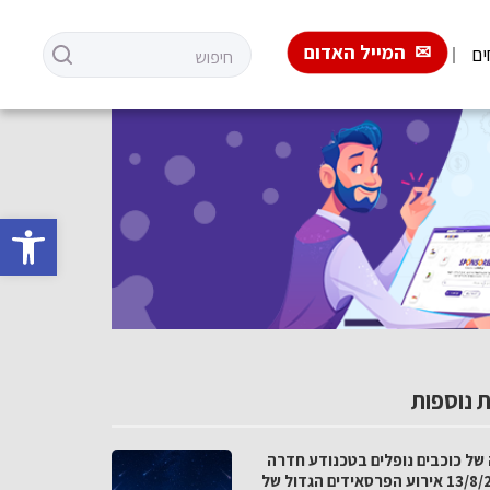
המייל האדום
ים
פתח סרגל 
 נוספות
 של כוכבים נופלים בטכנודע חדרה
ב-13/8/26 אירוע הפרסאידים הגדול של