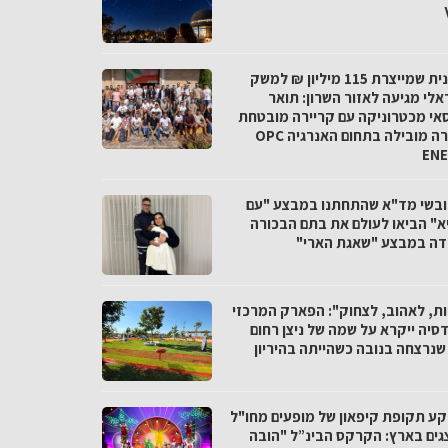
התכנית שמייצרת 115 מיליון ₪ למשק
אלי מגיעה לאזור השרון: תואר
אי מכטרוניקה עם קריירה מובטחת
בחברה מובילה בתחום האנרגיה OPC
EN
חובשי מד"א שהתחתנו במבצע "עם
א" הביאו לעולם את בתם הבכורה
דה במבצע "שאגת הארי"
ות, לאהוב, לצחוק": הפארק המרכזי
סיה ייקרא על שמה של ניצן רחום
 שנרצחה בנובה כשהייתה בהיריון
קע תקופת קיפאון של מופעים מחו"ל
גים בארץ: הקרקס הבינ”ל "הובה