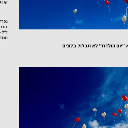
קובה"
נפרד
דם מ
ז"ל -
מגודל
"יום הולדת" לא תכלול בלונים