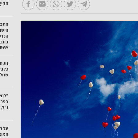
הקיץ
הישר
הנדס
ERGY
זוג 
כלבי
שנול
"לחי
בפרד
ז"ל,
על ר
המוצ