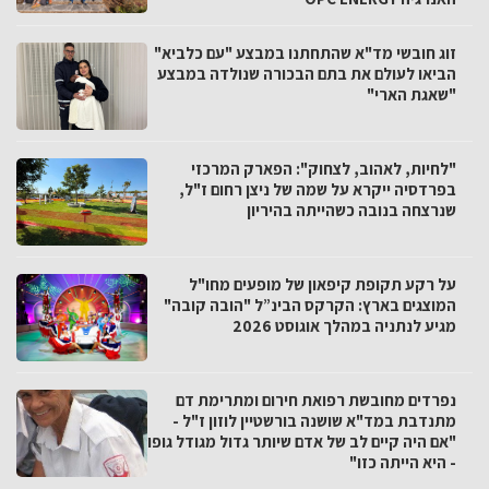
זוג חובשי מד"א שהתחתנו במבצע "עם כלביא"
הביאו לעולם את בתם הבכורה שנולדה במבצע
"שאגת הארי"
"לחיות, לאהוב, לצחוק": הפארק המרכזי
בפרדסיה ייקרא על שמה של ניצן רחום ז"ל,
שנרצחה בנובה כשהייתה בהיריון
על רקע תקופת קיפאון של מופעים מחו"ל
המוצגים בארץ: הקרקס הבינ”ל "הובה קובה"
מגיע לנתניה במהלך אוגוסט 2026
נפרדים מחובשת רפואת חירום ומתרימת דם
מתנדבת במד"א שושנה בורשטיין לוזון ז"ל -
"אם היה קיים לב של אדם שיותר גדול מגודל גופו
- היא הייתה כזו"