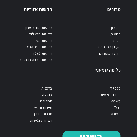
מדורים
חדשות אזוריות
ביטחון
חדשות הוד השרון
בריאות
חדשות הרצליה
דעות
חדשות השרון
העידן הכי בודד
חדשות כפר סבא
זירת המומחים
חדשות נתניה
חדשות פרדס חנה כרכור
כל מה שמעניין
כלכלה
צרכנות
כתבה ראשית
קהילה
משפטי
תחבורה
נדל"ן
תיירות ונופש
ספורט
תרבות וחינוך
הצהרת נגישות