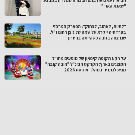
הביאו לעולם את בתם הבכורה שנולדה במבצע
"שאגת הארי"
"לחיות, לאהוב, לצחוק": הפארק המרכזי
בפרדסיה ייקרא על שמה של ניצן רחום ז"ל,
שנרצחה בנובה כשהייתה בהיריון
על רקע תקופת קיפאון של מופעים מחו"ל
המוצגים בארץ: הקרקס הבינ”ל "הובה קובה"
מגיע לנתניה במהלך אוגוסט 2026