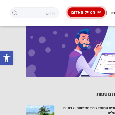
המייל האדום
ים
פתח סרגל 
 נוספות
רים המומלצים למשפחות ולדתיים
שלים