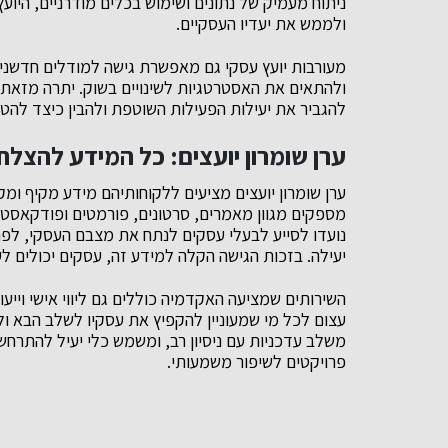
ניתוח מעמיק של נתונים ושימוש בכלים מודרניים, היוע
ולממש את יעדיו העסקיים.
מעורבות יועץ עסקי גם מאפשרת גישה למודלים חדשניי
ולהתאים את האסטרטגיות לשינויים בשוק. יתרה מזאת, י
להגביר את יעילות הפעילות השוטפת ולהבין כיצד להט
ערן שומרון יועצים: כל המידע להצלח
ערן שומרון יועצים מציעים ללקוחותיהם מידע מקיף ומ
מספקים מגוון מאמרים, סרטונים, פורמטים ופודקאסטי
נועדו לסייע לבעלי עסקים לנתח את מצבם העסקי, לפ
יעילה. בזכות הגישה הקלה למידע זה, עסקים יכולים ל
השירותים שמציעה האקדמיה כוללים גם ליווי אישי וייע
עצום לכל מי שמעוניין להקפיץ את עסקיו לשלב הבא ול
משלב עדכניות עם ניסיון רב, ומשמש כלי יעיל להתרח
פרויקטים לשיפור משמעותי.