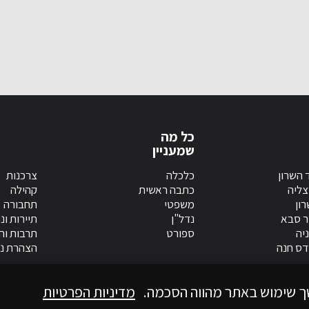
כל מה
שמעניין
 השרון
כלכלה
צרכנות
צליה
כתבה ראשית
קהילה
ון
משפטי
תחבורה
ר סבא
נדל"ן
תיירות ונ
יה
ספורט
תרבות וחי
דס חנה
הצהרת נג
ך שימוש באתר מהווה הסכמה.
מדיניות הפרטיות