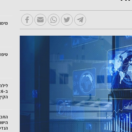
מימו
טיפול
לילה
הקיץ
הישר
הנדס