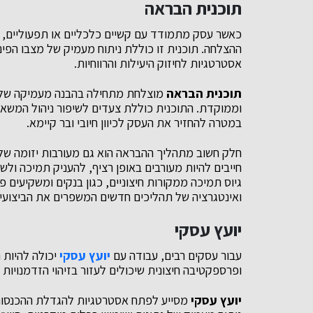
תוכנית הבראה
כאשר עסק מתמודד עם קשיים כלכליים או תפעוליים,
ההצלחה. תוכנית זו כוללת ניתוח מעמיק של מצבו הפיננ
אסטרטגיות לחיזוק היעילות והרווחיות.
תוכנית הבראה
מוצלחת מתחילה בהבנה מעמיקה של הב
וממוקדת. התוכנית כוללת צעדים לשיפור ניהול המשאבים
במטרה להחזיר את העסק לכיוון חיובי ובר קיימא.
חלק חשוב מתהליך ההבראה הוא גם מעורבות יזומה של 
חייבים להיות מעורבים באופן רציף, להעניק תמיכה ול
גיוס תמיכה ממקורות חיצוניים, כגון בנקים ומשקיעים פ
ואינטגרציה של תהליכים חדשים המשפרים את הביצועים
יועץ עסקי
עבור עסקים רבים, עבודה עם
יועץ עסקי
יכולה להיות ה
ופרספקטיבה חיצונית שיכולים לעזור בזיהוי הזדמנויות 
יועץ עסקי
מסייע לפתח אסטרטגיות להגדלת ההכנסות,