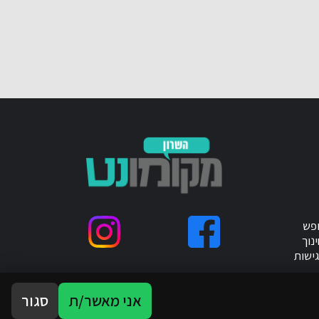
ופש
נוך
ישות
אני מאשר/ת
סגור