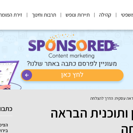
שפטי
קהילה
תיירות ונופש
תרבות וחינוך
זירת המומח
הבראה עסקית: הדרך להצלחה
ן ותוכנית הבראה
כתבות
ה
הצימ
בירו