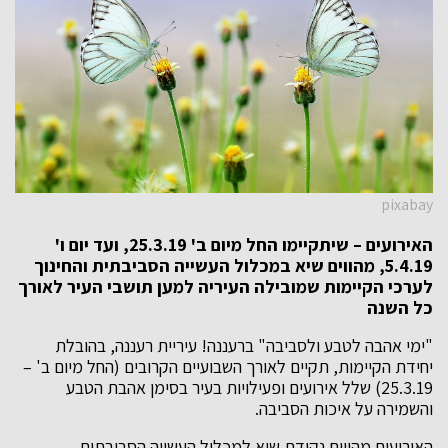
pixabay
האירועים – שיתקיימו החל מיום ב' 25.3.19, ועד יום ו'
5.4.19, מהווים שיא במכלול העשייה הסביבתית והחינוך
לערכי הקיימות שמובילה העיריה למען תושבי העיר לאורך
כל השנה
"ימי אהבה לטבע ולסביבה" ברעננה! עיריית רעננה, בהובלת
יחידת הקיימות, תקיים לאורך השבועיים הקרובים (החל מיום ב' –
25.3.19) שלל אירועים ופעילויות בעיר בסימן אהבת הטבע
והשמירה על איכות הסביבה.
האירועים מהווים נקודת שיא למכלול העשייה הסביבתית