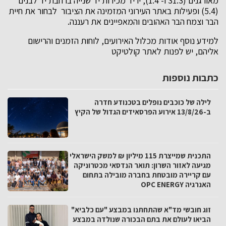
מאורגנים (31.3 ו- 1.4), יריד מכירות יד שנייה ברחבת יד לבנים
(5.4) ופעילות באתר העירוני המזמינה את הציבור לבחור את חיית
הבר וצמח הבר האהובים והמאפיינים את רעננה.
למידע נוסף אודות מכלול האירועים, לוחות הזמנים והרישום
אליהם, יש לפנות לאתר קולטיקט
כתבות נוספות
לילה של כוכבים נופלים בטכנודע חדרה
ב-13/8/26 אירוע הפרסאידים הגדול של הקיץ
התכנית שמייצרת 115 מיליון ₪ למשק הישראלי
מגיעה לאזור השרון: תואר הנדסאי מכטרוניקה
עם קריירה מובטחת בחברה מובילה בתחום
האנרגיה OPC ENERGY
זוג חובשי מד"א שהתחתנו במבצע "עם כלביא"
הביאו לעולם את בתם הבכורה שנולדה במבצע