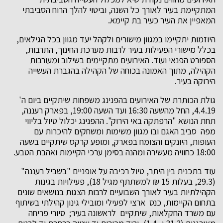
המתקיימת בעיר לאורך כל השנה, וביטוי להלך הרוח הסביבתי
המאפיין את העיר כעיר בת קיימא.
היוזמות יתקיימו במגוון מישורים ולקהל יעד מגוון בכל הגילאים,
בכלל מישורי הפעילות בעיר לרבות מערכת החינוך, התרבות,
הספורט הפנאי ועוד. האירועים מתקיימים בשילוב ומעורבות
הקהילה, מתוך האמונה בכוחה של הקהילה בהגברת העשייה
הירוקה בעיר.
גולת הכותרת של האירועים בהפנינג משפחות שיתקיים ביום ה'
4.4.19, החל מהשעה 16:30 ועד השעה 19:00, בפארק רעננה,
תחת הנושא "הרפתקה באי הירוק". ההפנינג יכלול טיול בליווי
מפה סביב האגם ובו מגוון משימות ומשחקים להיכרות עם
העופות, היונקים והצומח בפארק, ומופע קרקס שיתקיים בשעה
18:00 כחוויה מעשירה ומהנה בסימן ערכי הקיימות ואהבת הטבע.
עוד בתכנית בין היתר, טיול רכיבה על אופניים "בשביל רעננה"
(29.3, בעלות 15 ₪ למשתתף מגיל 18), פעילויות בגינות
הקהילתיות בעיר לאורך השבועיים לרבות הצגות בנושאים שונים
בתחום הקיימות, כנס ארצי לפעילי ומובילי גינון קהילתי בשיתוף
עם משרד החקלאות, שיתקיים לראשונה בעיר; סיורי פריחה