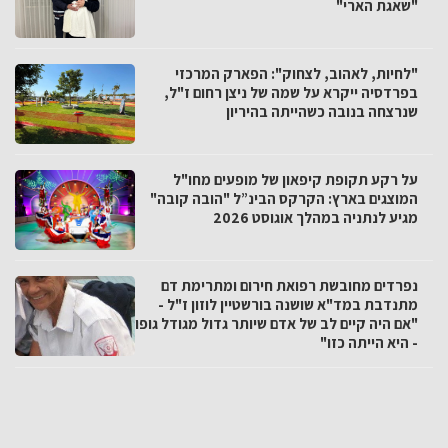
"שאגת הארי"
"לחיות, לאהוב, לצחוק": הפארק המרכזי
בפרדסיה ייקרא על שמה של ניצן רחום ז"ל,
שנרצחה בנובה כשהייתה בהיריון
על רקע תקופת קיפאון של מופעים מחו"ל
המוצגים בארץ: הקרקס הבינ”ל "הובה קובה"
מגיע לנתניה במהלך אוגוסט 2026
נפרדים מחובשת רפואת חירום ומתרימת דם
מתנדבת במד"א שושנה בורשטיין לוזון ז"ל -
"אם היה קיים לב של אדם שיותר גדול מגודל גופו
- היא הייתה כזו"