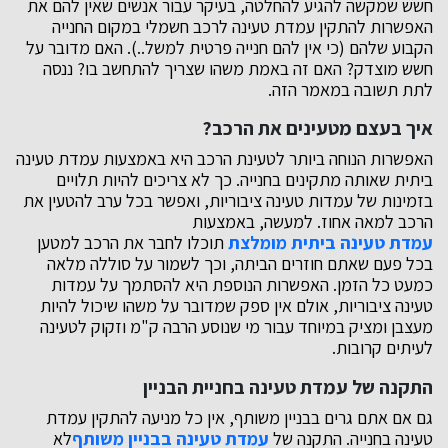
חשש שמקשה להגיע להחלטה, בעיקר עבור אנשים שאין להם את
האפשרות להתקין עמדת טעינה לרכב חשמלי במקום החנייה
הקבוע שלהם (כי אין להם חנייה פרטית למשל..). האם מדובר על
חשש מוצדק? האם זה באמת משהו שצריך להתחשב בו? ננסה
לתת תשובה במאמר הזה.
איך בעצם מטעינים את הרכב?
האפשרות הנוחה ביותר לטעינת הרכב היא באמצעות עמדת טעינה
ביתית שאותה מתקינים בחנייה. כך לא צריכים להיות תלויים
בזמינות של עמדות טעינה ציבוריות, ואפשר בכל ערב להטעין את
הרכב למאה אחוז. למעשה, באמצעות
עמדת טעינה ביתית מומלצת
תוכלו לחבר את הרכב למטען
בכל פעם שאתם חוזרים הביתה, וכך לשמור על סוללה מלאה
כמעט כל הזמן. האפשרות הנוספת היא להסתמך על עמדות
טעינה ציבוריות, אולם אין ספק שמדובר על משהו שיכול להיות
מעצבן ומציק במיוחד עבור מי שנוסע הרבה ק"מ וזקוק לטעינה
לעיתים קרובות.
התקנה של עמדת טעינה בחניית הבניין
גם אם אתם גרים בבניין משותף, אין כל מניעה להתקין עמדת
טעינה בחנייה. התקנה של
עמדת טעינה בבניין משותף
לא