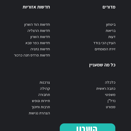
מדורים
חדשות אזוריות
ביטחון
חדשות הוד השרון
בריאות
חדשות הרצליה
דעות
חדשות השרון
העידן הכי בודד
חדשות כפר סבא
זירת המומחים
חדשות נתניה
חדשות פרדס חנה כרכור
כל מה שמעניין
כלכלה
צרכנות
כתבה ראשית
קהילה
משפטי
תחבורה
נדל"ן
תיירות ונופש
ספורט
תרבות וחינוך
הצהרת נגישות