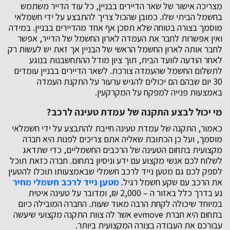
מצריכה אישור של שאר הדיירים בבניין, כל עוד הדייר משתמש
בחשמל הביתי שלו. כמובן שהכול צריך להתבצע על ידי חשמלאי
מוסמך בצורה בטוחה שלא תסכן אף אחד מהדיירים בבניין. במידה
ואין אפשרות לחבר את העמדה לארון החשמל של הדייר, אפשר
לחבר אותה לארון החשמל הראשי של הבניין אך זאת יש לעשות רק
לאחר הודעה לוועד הבית, תוך ציון מודל ההתחשבנות בנוגע
לתשלום החשמל שהעמדה צורכת. לשאר הדיירים בבניין עומדים
30 יום שבהם הם יכולים להגיש ערעור על התקנת העמדה
באמצעות פנייה למפקח על המקרקעין.
מי יכול לבצע התקנה של עמדת טעינה לרכב?
כאמור, התקנה של עמדת טעינה חייבת להתבצע על ידי חשמלאי
מוסמך, ועל כן הכתובת שאליה אתם צריכים לפנות היא חברה
מקצועית בתחום הטעינה של הרכבים החשמליים, כדי שתדאג
לשלוח לכם אנשי מקצוע עם ידע וניסיון בתחום. חברה כזאת תוכל
לספק לכם גם מטען נייד לרכב חשמלי שבאמצעותו תוכלו להטעין
את הרכב עם שקע חשמל רגיל.
מטען נייד לרכב חשמלי מחיר
נע בדרך כלל באזור ה – 2,000 ₪, ומדובר על טעינה איטית
במיוחד שיכולה לקחת הרבה מאוד שעות. החברה המובילה כיום
בתחום היא חברת evmove אשר לה צוות התקנה מקצועי שיעשה
עבורכם את העבודה בצורה המקצועית ביותר.