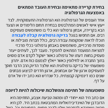
בחירת קריירה מתאימה ובחירת העובד המתאים
באמצעות הגרפולוגיה
אחד הענפים של הגרפולוגיה הוא הגרפולוגיה התעסוקתית. לצד
ייעוץ אישי לאנשים המתלבטים בבחירת תחום הלימודים או הצעד
הבא בקריירה, אבחון גרפולוגי הוא כלי בו משתמשים מעסיקים
רבים. אם תחפשו בגוגל
בדיקה גרפולוגית קבלה לעבודה
תוכלו לראות שמקומות עבודה רבים, כולל חברות מובילות או
מוסדות מרכזיים, משתמשים באבחון גרפולוגי ככלי מרכזי
למציאת המועמד המתאים לתפקיד. מעבר לכך, לעיתים ייעזר
מעסיק בחוות דעתו של גרפולוג כאשר ישקול לקדם אדם מסוים
בתוך החברה או לחילופין כאשר ייאלץ לצמצם כוח אדם. יתרון
משמעותי של בדיקה גרפולוגית הוא שלצד הדיוק הרב הדבר חוסך
למעסיקים ארגון של יום אבחונים, ארגון חדרים לביצוע מבחנים
שונים כמו דינמיקה קבוצתית. כל שנדרש הוא כתב ידו של אדם
על דף.
משמעותה של חתימה וההשלכות שיכולות להיות לזיופה
אם כתב היד הוא ייחודי לנו ומהווה טביעת אצבע, החתימה היא
הדובדבן של האינדיבידואליות המתבטאת בכתב היד. לכן היא
מהווה גושפנקא להסכמה שלנו לדבר מסוים, התחייבות וכו'. בשל