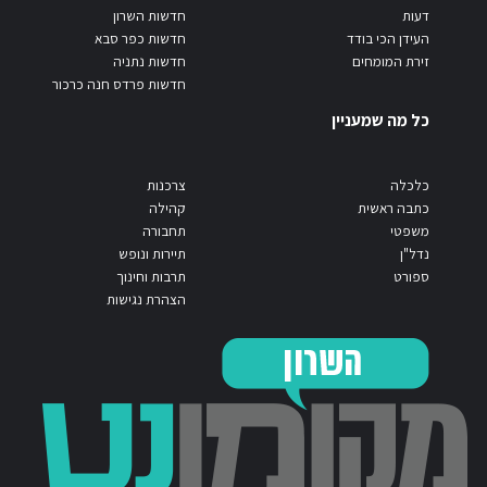
דעות
חדשות השרון
העידן הכי בודד
חדשות כפר סבא
זירת המומחים
חדשות נתניה
חדשות פרדס חנה כרכור
כל מה שמעניין
כלכלה
צרכנות
כתבה ראשית
קהילה
משפטי
תחבורה
נדל"ן
תיירות ונופש
ספורט
תרבות וחינוך
הצהרת נגישות