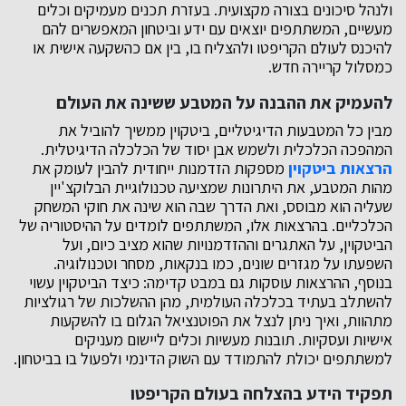
ולנהל סיכונים בצורה מקצועית. בעזרת תכנים מעמיקים וכלים
מעשיים, המשתתפים יוצאים עם ידע וביטחון המאפשרים להם
להיכנס לעולם הקריפטו ולהצליח בו, בין אם כהשקעה אישית או
כמסלול קריירה חדש.
להעמיק את ההבנה על המטבע ששינה את העולם
מבין כל המטבעות הדיגיטליים, ביטקוין ממשיך להוביל את
המהפכה הכלכלית ולשמש אבן יסוד של הכלכלה הדיגיטלית.
הרצאות ביטקוין
מספקות הזדמנות ייחודית להבין לעומק את
מהות המטבע, את היתרונות שמציעה טכנולוגיית הבלוקצ'יין
שעליה הוא מבוסס, ואת הדרך שבה הוא שינה את חוקי המשחק
הכלכליים. בהרצאות אלו, המשתתפים לומדים על ההיסטוריה של
הביטקוין, על האתגרים וההזדמנויות שהוא מציב כיום, ועל
השפעתו על מגזרים שונים, כמו בנקאות, מסחר וטכנולוגיה.
בנוסף, ההרצאות עוסקות גם במבט קדימה: כיצד הביטקוין עשוי
להשתלב בעתיד בכלכלה העולמית, מהן ההשלכות של רגולציות
מתהוות, ואיך ניתן לנצל את הפוטנציאל הגלום בו להשקעות
אישיות ועסקיות. תובנות מעשיות וכלים ליישום מעניקים
למשתתפים יכולת להתמודד עם השוק הדינמי ולפעול בו בביטחון.
תפקיד הידע בהצלחה בעולם הקריפטו