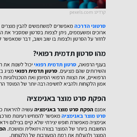
קרדיט: pexels.com
סרטוני הדרכה
מאפשרים למשתמשים להבין מוצרים וש
ארוכים ומשעממים, ניתן לצפות בסרטון שמסביר את הכל 
לחזור על הסרטון ולצפות בו שוב ושוב, דבר שמאפשר 
מהו סרטון תדמית רפואי?
בענף הרפואה,
סרטון תדמית רפואי
יכול לשנות את ה
והשירותים שהם מציעים.
סרטון תדמית רפואי
מציג בצ
הרפואיים, את הצוות הרפואי המיומן ואת הטכנולוגיו
אמון הלקוחות ולהביא לחשיפה רבה יותר של המוסד הר
הפקת סרט מוצר באנימציה
אמנם
הפקת סרט מוצר באנימציה
עשויה להיראות כמ
סרט מוצר באנימציה
מאפשר להמחיש רעיונות מורכבי
אנימציה מאפשרת חופש יצירתי שלא קיים בצילום וידא
החשובות ביותר של המוצר בצורה ויזואלית ומושכת.
הפק
המוצר ולהעלות את רמת המעורבות של הלקוחות.