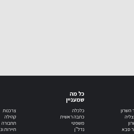
כל מה
שמעניין
 השרון
כלכלה
צרכנות
צליה
כתבה ראשית
קהילה
ון
משפטי
תחבורה
ר סבא
נדל"ן
תיירות ונ