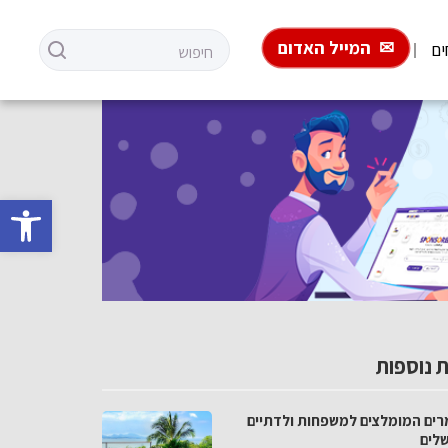
המייל האדום
ים
פתח סרגל 
 נוספות
רים המומלצים למשפחות ולדתיים
שלים