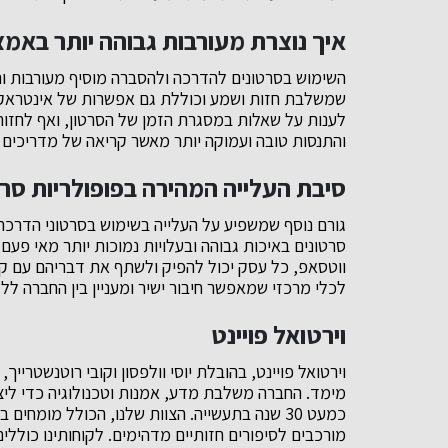
איך נוצרת מעורבות גבוהה יותר באמ
השימוש בסרטונים להדרכה ולהסברה מוסיף מעורבות ות
שמשלבת חזות ושמע וכוללת גם אפשרות של אינטראקטיב
לענות על שאלות במסגרת הזמן של הסרטון, ואף לחזור 
והתנסות טובה ועמוקה יותר מאשר קריאה של מדריכים 
סיבת העלייה המהירה בפופולריות סר
גורם נוסף שמשפיע על העלייה בשימוש בסרטוני הדרכ
סרטונים באיכות גבוהה ובעלויות נמוכות יותר מאי פעם.
ווטסאפ, כל עסק יכול להפיק ולשתף את דבריהם עם ק
לכלי מרכזי שמאפשר חיבור ישיר ומעניין בין החברה ללק
וירטואל פויינט
וירטואל פויינט, בהובלת יוסי וולפסון וקובי רוטנשטרייך
מימד. החברה משלבת מדע, אמנות וטכנולוגיה כדי ליצור
כמעט 30 שנה בתעשייה. הצוות שלנו, הכולל מומח
מורכבים לסיפורים חזותיים מדהימים. לקוחותינו כוללי