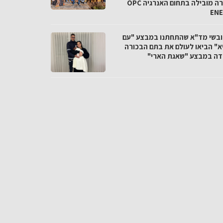
בחברה מובילה בתחום האנרגיה OPC
EN
חובשי מד"א שהתחתנו במבצע "עם
א" הביאו לעולם את בתם הבכורה
דה במבצע "שאגת הארי"