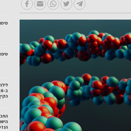
מימו
טיפול
לילה
הקיץ
הישר
הנדס