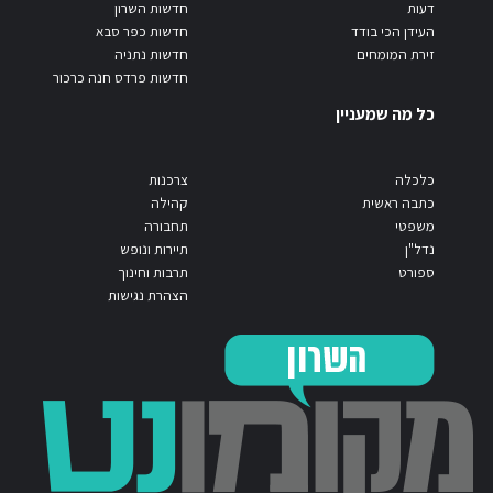
דעות
חדשות השרון
העידן הכי בודד
חדשות כפר סבא
זירת המומחים
חדשות נתניה
חדשות פרדס חנה כרכור
כל מה שמעניין
כלכלה
צרכנות
כתבה ראשית
קהילה
משפטי
תחבורה
נדל"ן
תיירות ונופש
ספורט
תרבות וחינוך
הצהרת נגישות