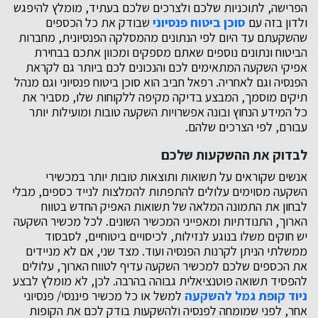
הפרישה, לתוכניות שלכם ולצרכים שלכם בעתיד, מומלץ להיפגש
ולדון בזה עם
סוכן ביטוח פנסיוני
שבודק את כל הכספים
שהשקעתם עד היום לפי הנתונים מהמסלקה הפנסיונית, מחברות
הביטוח ונתונים נוספים שאתם מספקים ומכוון אתכם בבחירת
אפיקי השקעה המתאימים לכם והנכונים לכם ביותר גם לקראת
הפנסיה וגם לאחריה. רפאל חביב הוא סוכן ביטוח פנסיוני וגם מנהל
תיקים מוסמך, המבצע בדיקה מקיפה ללקוחות שלו, מסביר את
כל המידע הנחוץ ובונה אפשרויות השקעה טובות ומועילות יותר
עבורם, לפי הצרכים שלהם.
לבדוק את ההשקעות שלכם
אנשים שקוראים על תשואות ותוצאות טובות יותר במכשירי
השקעה מסוימים עלולים להתפתות להמלצות לנייד כספים, מבלי
לבחון את התמונה המלאה של תשואות האפיק החדש בטווח
הארוך, התנודתיות ומאפייני המכשיר השונים. לכל מכשיר השקעה
יש חוקים משלו בנוגע לנזילות, לכיסויים ביטוחיים, לסבסוד
ממשלתי הניתן לקרנות הפנסיה ועוד. מצד שני, אם לא מניידים
את הכספים שלכם למכשיר השקעה עדיף לטווח הארוך, עלולים
להפסיד תשואה פוטנציאלית גבוהה בהרבה. לכן, לא מומלץ לבצע
ניוד קופת גמל להשקעה
למשל או כל מכשיר פיננסי/ פנסיוני
אחר, לפני שמומחה לפנסיה ולהשקעות בודק לכם את הקופות