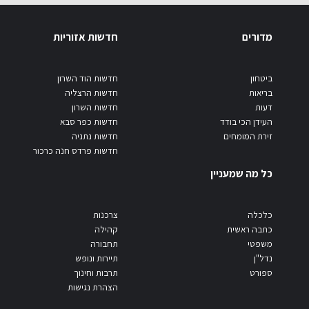
מדורים
חדשות אזוריות
ביטחון
חדשות הוד השרון
בריאות
חדשות הרצליה
דעות
חדשות השרון
העידן הכי בודד
חדשות כפר סבא
זירת המומחים
חדשות נתניה
חדשות פרדס חנה כרכור
כל מה שמעניין
כלכלה
צרכנות
כתבה ראשית
קהילה
משפטי
תחבורה
נדל"ן
תיירות ונופש
ספורט
תרבות וחינוך
הצהרת נגישות