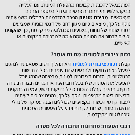
הפוטנציאל להכנסות קבועות מהפעלת המונית. עם העלייה
בביקוש לשירותי תחבורה פרטיים וגידול במספר הנהגים
העצמאיים,
מכירת מוניות
הפכה להזדמנות כלכלית משמעותית.
נוסף על כך, מוצאים כיום מגוון רחב של דגמי מוניות שמציעים
רמות שונות של נוחות, ביצועים וטכנולוגיה מתקדמת, כך שהקונים
יכולים לבחור את המונית המתאימה לצורכיהם המקומיים או
האישיים.
זכות ציבורית למונית: מה זה אומר?
קבלת
זכות ציבורית למונית
היא תהליך חשוב שמאפשר לנהגים
לפעול בצורה חוקית ולהבטיח שהם עומדים בכל הדרישות
הרגולטוריות. הזכות הציבורית למונית מבטיחה שהנהג יוכל
להפעיל את המונית שלו בכל רחבי העיר או המדינה בצורה בטוחה
וחוקית. תהליך קבלת הזכות כולל בדיקות רישוי, עמידה בתקנים
ודרישות ביטוח מתאימות. נוסף על כך, נהגים צריכים לעיתים
לעבור קורסי הכשרה מקצועיים שכוללים הבנה עמוקה של נהלי
הנהיגה בטוחה, שירות לקוחות וידע על היסטורית המכונית
וטכנולוגיות מתקדמות.
רכבי הסעות: פתרונות תחבורה לכל מטרה