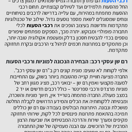
רכבי הסעות
הם פתרון תחבורה גמיש שמתאים למגוון צרכים –
החל מהסעות תלמידים ועד לטיולים קבוצתיים. תחום רכבי
ההסעות מתפתח במהירות, עם עלייה בדרישה לרכבים בטיחותיים
ונוחים שמסוגלים לשאת מספר נוסעים גדול. שילוב של טכנולוגיות
מתקדמות וחדשנות בעיצוב הופכים את
רכבי הסעות
לכלי
תחבורה פופולרי ומבוקש. יתרה מכך, הספקים מפתחים שיפורים
נוספים בכדי להבטיח חסכון בדלק ומעטפת אקולוגית טובה יותר,
וכן מתמקדים בפתרונות חכמים לניהול צי הרכבים ובקרת תחזוקה
מתקדמת.
רם שן עסקי רכב: הבחירה הנכונה למוניות ורכבי הסעות
אלפי לקוחות לא טועים: מונית קונים רק ב"רם שן עסקי רכב".
החברה מציעה חוויית קנייה מהטובות ביותר בשוק, עם התחייבות
למענה מקצועי ואמין.
רם שן – יבואני רכב
, מציג מגוון רחב של
מוניות מרצדס ורכבי ספרינטר – כולל רכבים חדשים או יד 2
במצב מעולה. החברה מתמחה בטרייד אין, תיווך מוניות והשכרה,
ומבטיחה ללקוחותיה את הכלים והמידע הדרושים לקבלת החלטה
מושכלת ונבונה. היתרונות הבולטים בעבודה עם רם שן כוללים
תמיכה בהתאמת פתרונות פיננסיים לכל לקוח, שירותי תחזוקה
מקיפים ומערך שירות והדרכה המבטיחים את שביעות הרצון
המרבית של הרוכשים. עם הבנה מעמיקה של שוק התחבורה