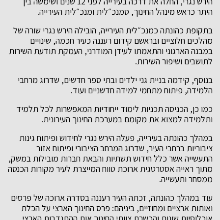
הירש נגרי, החלה את דרכה בעירייה לפני 12 שנים ושימשה בין
היתר כראש מינהל החינוך, סמנכ״לית ומנכ״לית העירייה.
בתקופת כהונתה כמנכ״לית העירייה, הובילה הירש נגרי שורה של
מהלכים חלוציים ובראשם קידום רעננה כעיר חכמה, שינויים
במבנה הארגוני והתאמתו לעידן המודרני, העמקת תודעת השירות
לתושבים ושיפור השירות.
בנוסף, קידמה בניית גני ילדים ובתי ספר חדשים, שדרוג מרחבי
הלמידה, פיתוח מתחמי למידה חדשניים ועוד.
כמו כן, הכניסה תכניות לימוד ייחודיות המאפשרות לכל תלמיד
ותלמידה למצוא את מקומם במערכת החינוך העירונית.
במהלך כהונתה בעירייה, פעלה הירש נגרי לחידוש ופיתוח גינות
ציבוריות ברחבי העיר, שדרוג המרחב הציבורי ופיתוח אזור
התעשייה אשר כלל חידוש תשתיות והבאת חברות מובילות במשק,
מתוך ראייה אסטרטגית ארוכת טווח המייצרת לעיר מקורות הכנסה
ממסחר ותעשייה.
עוד במהלך כהונתה, זכתה העיר רעננה בסדרה ארוכה של פרסים
ואותות ארציים ומחוזיים, ביניהם: פרס החינוך הארצי על הכלת
אוכלוסיות שונות והכשרת צוותי החינוך אות ההתנדבות הארצי