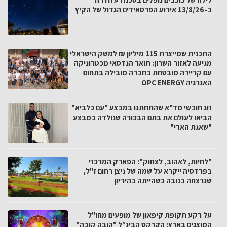
ב-13/8/26 אירוע הפרסאידים הגדול של הקיץ
התכנית שמייצרת 115 מיליון ₪ למשק הישראלי
מגיעה לאזור השרון: תואר הנדסאי מכטרוניקה
עם קריירה מובטחת בחברה מובילה בתחום
האנרגיה OPC ENERGY
זוג חובשי מד"א שהתחתנו במבצע "עם כלביא"
הביאו לעולם את בתם הבכורה שנולדה במבצע
"שאגת הארי"
"לחיות, לאהוב, לצחוק": הפארק המרכזי
בפרדסיה ייקרא על שמה של ניצן רחום ז"ל,
שנרצחה בנובה כשהייתה בהיריון
על רקע תקופת קיפאון של מופעים מחו"ל
המוצגים בארץ: הקרקס הבינ”ל "הובה קובה"