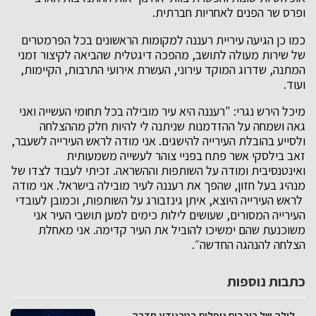
ופרס שר הפנים לאחריות חברתית.
כמו כן הגיעה עיריית רעננה למקומות הראשונים בכל הפרמטרים
של שירות מעולה לתושב, מהפכה דיגטלית שהביאה לקיצור זמני
המתנה, שדרוג המוקד עירוני, העשרת אירועי התרבות, הקיימות,
ועוד.
מיכל הירש נגרי: "רעננה היא עיר מובילה בכל תחומי העשייה ואני
גאה ושמחה על ההזדמנות שניתנה לי להיות חלק מההצלחה
ולסייע בהובלת העירייה להישגים. אני מודה לראש העירייה לשעבר,
זאב בילסקי אשר פתח בפניי צוהר לעשייה משמעותית
ואינטנסיבית ומודה על השותפות וההשראה. זכיתי לעבוד לצדו של
מנהיג בעל חזון, שהפך את רעננה לעיר מובילה בישראל. אני מודה
לראש העירייה היוצא, איתן גינזבורג על השותפות, וכמובן לעובדי
העירייה המסורים, שעושים לילות כימים למען תושבי העיר אני
משוכנעת שהם ימשיכו להוביל את העיר קדימה. אני מאחלת
הצלחה להנהגה החדשה״.
כתבות נוספות
לילה של כוכבים נופלים בטכנודע חדרה