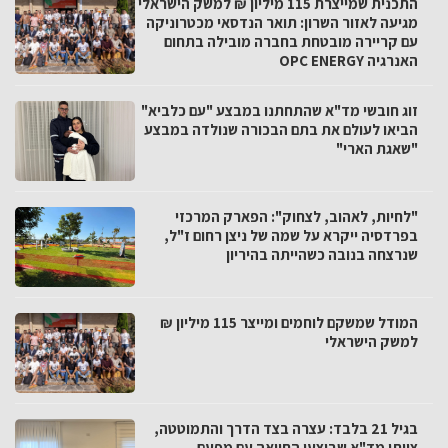
התכנית שמייצרת 115 מיליון ₪ למשק הישראלי
מגיעה לאזור השרון: תואר הנדסאי מכטרוניקה
עם קריירה מובטחת בחברה מובילה בתחום
האנרגיה OPC ENERGY
זוג חובשי מד"א שהתחתנו במבצע "עם כלביא"
הביאו לעולם את בתם הבכורה שנולדה במבצע
"שאגת הארי"
"לחיות, לאהוב, לצחוק": הפארק המרכזי
בפרדסיה ייקרא על שמה של ניצן רחום ז"ל,
שנרצחה בנובה כשהייתה בהיריון
המודל שמשקם לוחמים ומייצר 115 מיליון ₪
למשק הישראלי
בגיל 21 בלבד: עצרה בצד הדרך והתמוטטה,
צוותי מד"א שביצעו החייאה עם מפעם