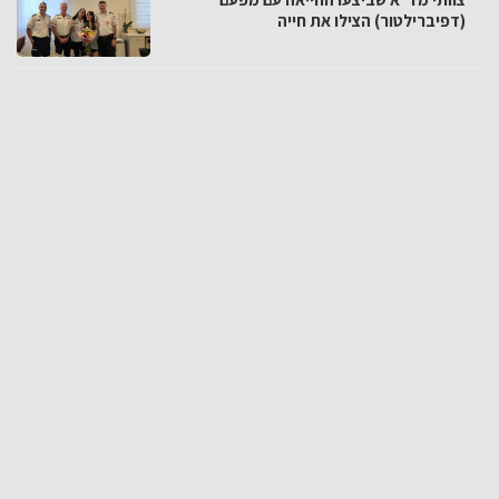
(דפיברילטור) הצילו את חייה