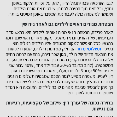
לגבי הערכאה שבה יתנהל הדיון, להגן על זכויות הלקוח באופן
נחרץ, וכל זאת תוך חתירה לפתרון שיבטיח את טובת הילדים
ויאפשר למשפחה כולה לעבור את המשבר באופן המיטבי ביותר.
הבטחת מגורים ראויים לילדים גם לאחר גירושין
לאחר פרידה, הבטחת תנאי מחיה נאותים לילדים היא בראש סדר
העדיפויות של ההורים ובתי המשפט. מקום מגורים ראוי שגם דומה
בתנאיו ככל האפשר למקום המגורים אליו הילדים רגילים הוא
בסיסי.
תשלומי מדור
הם חלק ממזונות הילדים, שנועדו לכסות
את הוצאות הדיור של הילד, כגון שכר דירה, בהתאם לרמת החיים
אליה הורגלו. הסכום נקבע בהסכם בין ההורים או בהחלטת הערכה
המשפטית, (לרוב מדובר ב30% עבור ילד אחד, 40% עבור שני
ילדים ו50% עבור 3 ילדים ומעלה, מסכום דמי השכירות). עורך
דין לענייני משפחה מסייע לנסח הסכם שמבטיח תשלומים הוגנים
וברורים. התהליך דורש שקיפות לגבי מצבם הכלכלי של הצדדים.
כך ניתן להבטיח סביבת מגורים יציבה לילדים. התוצאה היא הסדר
שתומך ברווחתם לאורך זמן.
בחירה נכונה של עורך דין: שילוב של מקצועיות, רגישות
וגם נגישות
בחירה נכונה של עורך דין לענייני משפחה היא מורכבת ולא תמיד