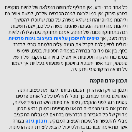
כל אחד כבר יודע, אין תחליף לתחושה הנפלאה של להיות מוקפים
בטבע הירוק. אין כמו לצאת לגינה הפרטית שלכם, לנשום אוויר צח
וליהנות מהיופי והרוגע שהיא משרה. על מנת שתוכלו להמשיך
וליהנות מהתחושה הנעימה שהגינה משרה עליכם, ישנה חשיבות
רבה בתחזוקה נכונה של הגינה. אמנם תחזוקת גינה עלולה להיות
יקרה מעט, אך
טיפים לחיסכון עלויות בעיצוב גינות פרטיות
יכולים לסייע לכם לקבל את הגינה עליה חלמתם מבלי לבזבז
כסף. בין אם מדובר בבחירה בצמחיה חסכונית במים, שימוש
במערכות השקיה חסכוניות או אפילו בחירה בהתקנה של דשא
סינטטי, דבר אשר יתבטא בחיסכון משמעותי בעלויות אך ישמור
על מראה הדקורטיבי וירוק עד.
תכנון טרם הקמה
תכנון מדויק הוא הדרך הנכונה ביותר ליצור את עיצוב הגינה
המושלם ביותר עבורנו. כך נוכל להחליט על כל אותם פרטים
קטנים רגע לפני ההקמה, ניצור את פינות הישיבה האידיאליות,
נתכנן את סוגי הצמחייה בה אנו מעוניינים וכמובן נבצע תכנון
מדויק של כל האביזרים הנדרשים בהתאם למגבלות התקציב
מבלי להתפשר על איכות העיצוב המבוקש.
תכנון גינה
בצורה
אשר מתאימה עבורכם בהחלט יכול להביא ליצירת גינה הרמונית