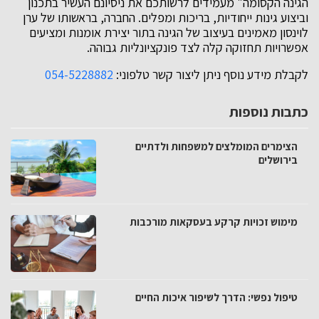
הגינה הקסומה" מעמידים לרשותכם את ניסיונם העשיר בתכנון
וביצוע גינות ייחודיות, בריכות ומפלים. החברה, בראשותו של ערן
לוינסון מאמינים בעיצוב של הגינה בתור יצירת אומנות ומציעים
אפשרויות תחזוקה קלה לצד פונקציונליות גבוהה.
לקבלת מידע נוסף ניתן ליצור קשר טלפוני:
054-5228882
כתבות נוספות
הצימרים המומלצים למשפחות ולדתיים
בירושלים
מימוש זכויות קרקע בעסקאות מורכבות
טיפול נפשי: הדרך לשיפור איכות החיים