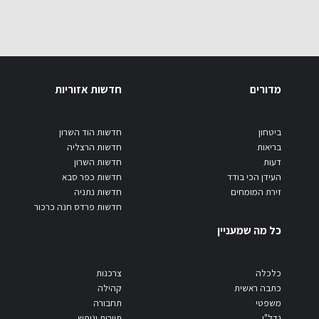
מדורים
חדשות אזוריות
ביטחון
חדשות הוד השרון
בריאות
חדשות הרצליה
דעות
חדשות השרון
העידן הכי בודד
חדשות כפר סבא
זירת המומחים
חדשות נתניה
חדשות פרדס חנה כרכור
כל מה שמעניין
כלכלה
צרכנות
כתבה ראשית
קהילה
משפטי
תחבורה
נדל"ן
תיירות ונופש