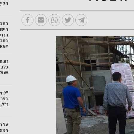
הקיץ
הישר
הנדס
ERGY
זוג 
כלבי
שנול
"לחי
בפרד
ז"ל,
על ר
המוצ