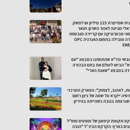
התכנית שמייצרת 115 מיליון ₪ למשק
אלי מגיעה לאזור השרון: תואר
אי מכטרוניקה עם קריירה מובטחת
בחברה מובילה בתחום האנרגיה OPC
EN
חובשי מד"א שהתחתנו במבצע "עם
א" הביאו לעולם את בתם הבכורה
דה במבצע "שאגת הארי"
ות, לאהוב, לצחוק": הפארק המרכזי
סיה ייקרא על שמה של ניצן רחום
 שנרצחה בנובה כשהייתה בהיריון
קע תקופת קיפאון של מופעים מחו"ל
גים בארץ: הקרקס הבינ”ל "הובה