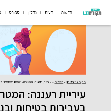
חדשות
דעות
נדל"ן
ספורט
מ
מקומונט השרון
»
חדשות
»
עיריית רעננה: המטרה- "אפס נפגעים" בעב
עיריית רעננה: המטר
בעבירות בטיחות ובני