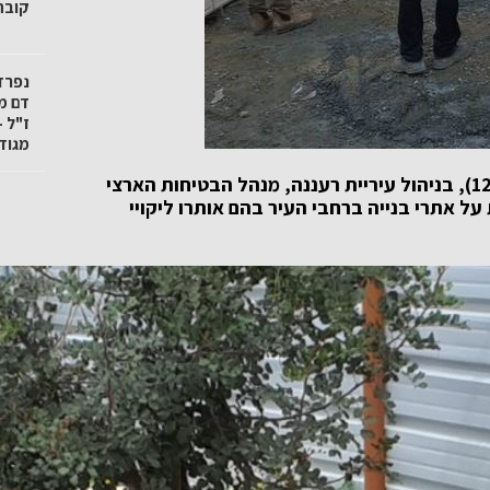
קובה"
נפרד
דם מ
ז"ל -
מגודל
במבצע משולב שנערך ביום ה' האחרון (12.3.2020), בניהול עיריית רעננה, מנהל הבטיחות הארצי
על אתרי בנייה ברחבי העיר בהם אותרו ליקויי