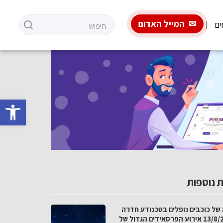
המייל האדום
ים
פתח סרגל 
 נוספות
 של כוכבים נופלים בטכנודע חדרה
ב-13/8/26 אירוע הפרסאידים הגדול של