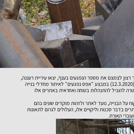
ך רצון לצמצם את מספר הנפגעים בענף, יצאו עיריית רעננה,
מנהל הבטיחות הארצי ומשטרת ישראל ביום ה' האחרון (12.3.2020) במבצע "אפס נפגעים" לאיתור מחדלי בנייה
מטרה להוביל להתנהלות בטוחה ואחראית באתרים אלו
 על הבנייה, נועד לאתר ולזהות מוקדים שונים בהם
תרים בדבר סכנות וליקויים אלו, העלולים לגרום לתאונות
עוברי האורח.