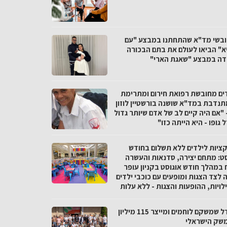
חובשי מד"א שהתחתנו במבצע "עם
א" הביאו לעולם את בתם הבכורה
דה במבצע "שאגת הארי"
ים מחובשת רפואת חירום ומתרימת
תנדבת במד"א שושנה בורשטיין לוזון
 "אם היה קיים לב של אדם שיותר גדול
 גופו - היא הייתה כזו"
ציות לילדים ללא תשלום בחודש
סט: מתחם יצירה, סדנאות והעשרה
 במהלך חודש אוגוסט בקניון עופר
 לצד הצגות ומופעים עם כוכבי ילדים
ויות, ההופעות והצגות - ללא עלות
המודל שמשקם לוחמים ומייצר 115 מיליון
שק הישראלי