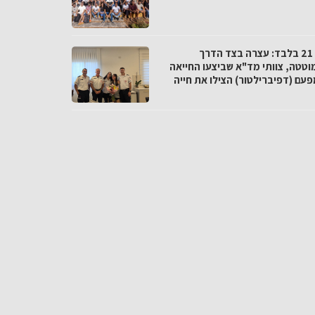
בגיל 21 בלבד: עצרה בצד הדרך
וטטה, צוותי מד"א שביצעו החייאה
פעם (דפיברילטור) הצילו את חייה