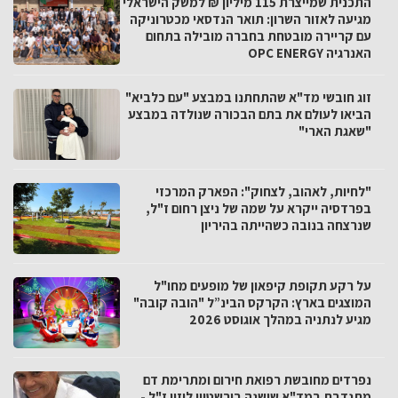
התכנית שמייצרת 115 מיליון ₪ למשק הישראלי
מגיעה לאזור השרון: תואר הנדסאי מכטרוניקה
עם קריירה מובטחת בחברה מובילה בתחום
האנרגיה OPC ENERGY
זוג חובשי מד"א שהתחתנו במבצע "עם כלביא"
הביאו לעולם את בתם הבכורה שנולדה במבצע
"שאגת הארי"
"לחיות, לאהוב, לצחוק": הפארק המרכזי
בפרדסיה ייקרא על שמה של ניצן רחום ז"ל,
שנרצחה בנובה כשהייתה בהיריון
על רקע תקופת קיפאון של מופעים מחו"ל
המוצגים בארץ: הקרקס הבינ”ל "הובה קובה"
מגיע לנתניה במהלך אוגוסט 2026
נפרדים מחובשת רפואת חירום ומתרימת דם
מתנדבת במד"א שושנה בורשטיין לוזון ז"ל -