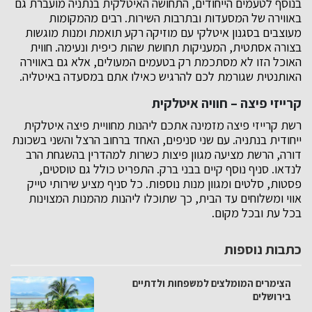
בנוסף לטעמים הייחודים, התחושה האיטלקית בנתניה מועברת גם
באווירה של המסעדות ובתרבות השירות. רבים מהמקומות
מעוצבים בסגנון איטלקי עם מוזיקה רקע תואמת ומנות מוגשות
בצורה אסתטית, המעניקות תחושת שהות כיפית ונעימה. חווית
האוכל הזו לא מסתכמת רק בטעמים המעולים, אלא גם באווירה
האותנטית שגורמת לכם להרגיש כאילו אתם במסעדה באיטליה.
קרייזי פיצה – חוויה איטלקית
רשת קרייזי פיצה מזמינה אתכם ליהנות מחוויית פיצה איטלקית
ייחודית בנתניה. עם שני סניפים, האחד ברחוב הרצל והשני בשכונת
דורה, הרשת מציעה מגוון פיצות כשרות למהדרין בהשגחת הרב
לנדאו. סניף נוסף קיים בבני ברק. התפריט כולל גם טוסטים,
פסטות, סלטים ומגוון מנות נוספות. כל סניף מציע שירותי טייק
אווי ומשלוחים עד הבית, כך שתוכלו ליהנות מהמנות המצוינות
בכל עת ובכל מקום.
כתבות נוספות
הצימרים המומלצים למשפחות ולדתיים
בירושלים