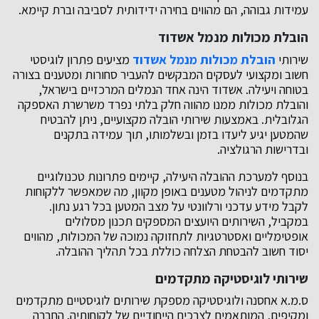
עמידות גבוהה, הם מהווים בחירה ידידותית לסביבה וברת קיימא.
הובלת מכולות מנמל אשדוד
שירותי
הובלת מכולות מנמל אשדוד
מציעים פתרון לוגיסטי
חשוב ומקצועי לעסקים המבקשים להעביר סחורות ומטענים בצורה
בטוחה ויעילה. אשדוד הינה אחד הנמלים המרכזיים בישראל,
והובלת מכולות ממנו מהווה חלק בלתי נפרד משרשרת האספקה
הגלובלית. באמצעות שירותי הובלה מקצועיים, ניתן להבטיח
שהמטען יגיע ליעדו בזמן ובשלמותו, תוך עמידה בתקנים
ובדרישות הרגולציה.
בנוסף למערכת ההובלה היעילה, קיימים פתרונות טכנולוגיים
מתקדמים לניהול מטענים באופן מקוון, מה שמאפשר ללקוחות
לקבל מידע עדכני ורלוונטי על מצב המטען בכל רגע נתון.
במקביל, השירותים היועצים המספקים תכנון מסלולים
אופטימליים ואסטרטגיות לתחזוקה נמוכה של המכולות, מהווים
יסוד חשוב להבטחת הצלחה כוללת בכל תהליך ההובלה.
שירותי לוגיסטיקה מתקדמים
ס.מ.א אחסנה ולוגיסטיקה מספקת שירותים לוגיסטיים מתקדמים
ומקיפים, המותאמים לצרכים הייחודיים של לקוחותיה. החברה