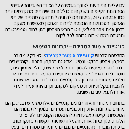
עם עליית המודעות לצורך בשמירה על הציוד האישי והתעשייתי,
הפתרונות הקיימים בשוק היום כוללים גם שירותים מתקדמים יותר
כמו אבטחה 24/7, ביטוח תכולה וניהול תחזוקה מתמיד של תאי
האחסון. הטכנולוגיה הנכנסת לתחום האחסון מאפשרת מעקב
בזמן אמת אחר המלאי, ניטור תנאי האחסון כגון לחות וטמפרטורה
והבטחת רמת שירות גבוהה לכל לקוח.
קונטיינר 6 מטר למכירה – יתרונות השימוש
החלטתם לרכוש
קונטיינר 6 מטר למכירה
? לא רק שמדובר
בפתרון אחסון פרקטי וגמיש, אלא גם בפתרון חסכוני. קונטיינרים
בגודל זה מתאימים למגוון רחב של שימושים, כולל אחסון ציוד,
חומרי גלם, ואפילו לשימושים יצירתיים כמו משרדים ניידים או
חללים מסחריים. היתרון של קונטיינר בגודל זה הוא באפשרות
להעבירו בקלות יחסית ממקום למקום, וכן בהיותו עמיד למזג
אוויר ולתנאי סביבה שונים.
בתחום המסחרי והאזורי נהנים קונטיינרים אלו משימוש רב, שכן הם
מהווים פתרונות אחסון חסכוניים ועמידים. בנוסף לתכונותיהם
המעשיות, קיימות אפשרויות להתאמת הקונטיינר לפי צרכי
הלקוח, כגון מיזוג אוויר, חשמל ותשתיות תקשורת מתקדמות.
בזכות העובדה שהקונטיינרים נוצרים מחומרים ממוחזרים ובעלי