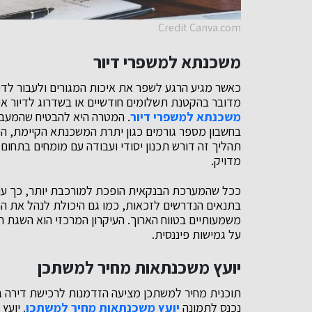
Credit Canva.com
משכנתא למשפרי דיור
כאשר מגיע הרגע לשפר את איכות המגורים ולעבור לדירה 
מדובר בהקטנת תשלומים חודשיים או בשדרוג לדיור איכ
משכנתא למשפרי דיור
. המטרה היא להבטיח שהמעבר
בחשבון מספר גורמים כגון יתרת המשכנתא הקיימת, הי
תהליך זה דורש תכנון יסודי ועבודה עם מומחים בתחו
מדויק.
ככל שהמערכת הבנקאית הופכת למורכבת יותר, כך עו
בתנאים הנדרשים לזכאות, כמו גם היכולת לנהל את ה
משמעותיים בטווח הארוך. העיקרון המרכזי הוא השגת ת
על גמישות פיננסית.
יועץ משכנתאות מחיר למשתכן
תוכנית מחיר למשתכן מציעה הזדמנות לרכישת דירה ב
נכנס לתמונה
יועץ משכנתאות מחיר למשתכן
. יועץ