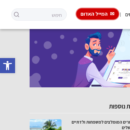
המייל האדום
ים
פתח סרגל 
 נוספות
רים המומלצים למשפחות ולדתיים
שלים