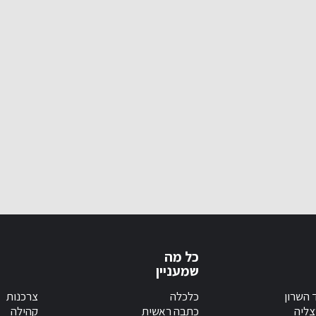
כל מה
שמעניין
 השרון
כלכלה
צרכנות
צליה
כתבה ראשית
קהילה