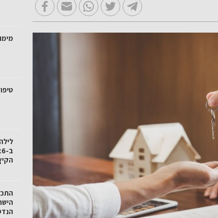
מימו
טיפול
לילה
הקיץ
הישר
הנדס