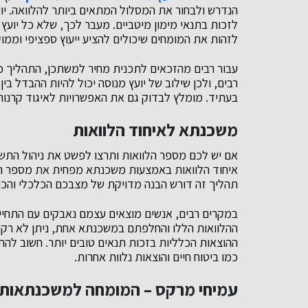
הנדרש ולבחור את המסלול המתאים ביותר להלוואה. יוע
לזכות בתנאי מימון מיטביים. מעבר לכך, שלא כל יועץ
לזהות את המומחים שיכולים להציע ייעוץ ספציפי וממו
עבור רבים מהזכאים לתכנית מחיר למשתכן, התהליך כול
רבים, ולכן שילוב של יועץ מנוסה יכול להיות ההבדל ב
בעתיד. מומלץ לבדוק גם את האפשרויות לאיגוד קרנות 
משכנתא לאיחוד הלוואות
אם יש לכם מספר הלוואות ותרצו לפשט את ניהול התש
איחוד הלוואות באמצעות משכנתא מפחית את מספר התש
תהליך זה דורש הבנה מדויקת של מצבכם הכלכלי והכנ
במקרים רבים, אנשים מוצאים עצמם נאבקים עם התחייבו
ההלוואות הללו והחלפתם במשכנתא אחת, ניתן לא רק 
ההוצאות הכלליות בזכות תנאים טובים יותר. חשוב להת
כמו ביטוח חיים והוצאות נלוות אחרות.
עמיחי מרקס – המומחה למשכנתאות