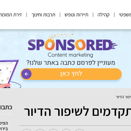
שפטי
קהילה
תיירות ונופש
תרבות וחינוך
זירת המומח
ור הדיור
דמים לשיפור הדיור
כתבות
הצימ
בירו