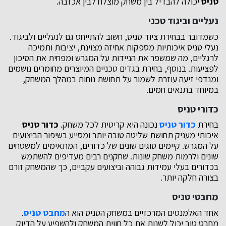
טניס
יכולה להבדיל בין משחק מוצלח לבין אכזבה.
נעליים וביגוד טכני
כשמדובר בבחירת ציוד טניס, חשוב להתייחס גם לנעליים ולביגוד.
נעלי טניס איכותיות מספקות אחיזה מצוינת, יציבות ותמיכה
לרגליים, מה שמשפר את הניידות על המגרש ומפחית את הסיכון
לפציעות. בנוסף, בחירת בגדים טכניים המיוצרים מחומרים נושמים
ומנדפי זיעה עוזרת לשמור על תחושת נוחות במהלך המשחק,
במיוחד בתנאים חמים.
כדורי טניס
בחירת
כדור טניס
נכונה היא קריטית לכל משחק.
כדור טניס
איכותי מעניק תחושת שליטה טובה יותר ומסייע בשיפור הביצועים
על המגרש. קיימים סוגים שונים של כדורים, המתאימים למשטחים
שונים ולרמות משחק שונות. שחקנים רבים מעדיפים להשתמש
בכדורים בעלי עמידות גבוהה וביצועים עקביים, כך שהמשחק זורם
בצורה חלקה יותר.
מחבטי טניס
אחד האלמנטים המרכזיים במשחק הטניס הוא ה
מחבט טניס
.
מחבט טוב יכול לשנות את כל חווית המשחק ולהשפיע על הדיוק