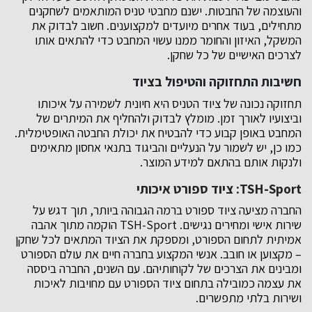
והעוצמה של החבטות. ישנם מחבטי טניס המותאמים לשחקנים
מתחילים, בעוד אחרים מיועדים למקצוענים. חשוב לבדוק את
המשקל, האיזון והחומר ממנו עשוי המחבט כדי להתאים אותו
לצרכים האישיים של כל שחקן.
חשיבות התחזוקה והטיפול בציוד
תחזוקה נכונה של ציוד הטניס היא חיונית לשמירה על איכותו
וביצועיו לאורך זמן. מומלץ לבדוק ולהחליף את המיתרים של
המחבט באופן קבוע כדי להבטיח את יכולת החבטה האופטימלית.
כמו כן, יש לשמור על הנעליים והביגוד בתנאי אחסון מתאימים
ולנקות אותם בהתאם למידע המוצר.
TSH-Sport: ציוד ספורט איכותי
החברה מציעה ציוד ספורט ברמה הגבוהה ביותר, תוך דגש על
שירות אישי ומחירים נגישים. TSH-Sport הוקמה מתוך אהבה
אמיתית לתחום הספורט, ומספקת את הציוד המתאים לכל שחקן
– מקצוען או חובב. אנשי המקצוע בחברה חיים את עולם הספורט
ומבינים את הצרכים של לקוחותיהם. עם השנים, החברה ביססה
את עצמה כמובילה בתחום ציוד הספורט עם מחויבות לאיכות
ושירות בלתי מתפשרים.