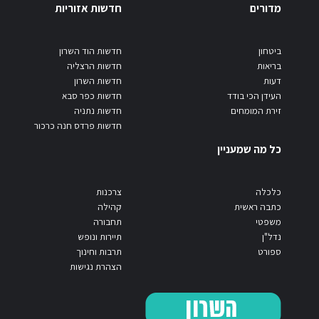
מדורים
חדשות אזוריות
ביטחון
חדשות הוד השרון
בריאות
חדשות הרצליה
דעות
חדשות השרון
העידן הכי בודד
חדשות כפר סבא
זירת המומחים
חדשות נתניה
חדשות פרדס חנה כרכור
כל מה שמעניין
כלכלה
צרכנות
כתבה ראשית
קהילה
משפטי
תחבורה
נדל"ן
תיירות ונופש
ספורט
תרבות וחינוך
הצהרת נגישות