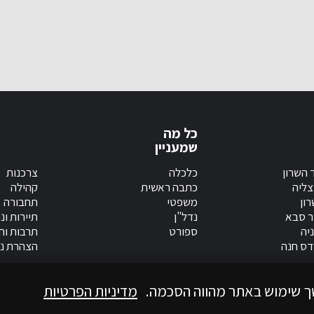
כל מה
שמעניין
 השרון
כלכלה
צרכנות
צליה
כתבה ראשית
קהילה
ון
משפטי
תחבורה
ר סבא
נדל"ן
תיירות ונ
יה
ספורט
תרבות וחי
דס חנה
הצהרת נג
ך שימוש באתר מהווה הסכמה.
מדיניות הפרטיות