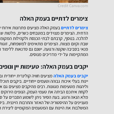
Credit Canva.com
צימרים לדתיים בעמק האלה
צימרים לדתיים
בעמק האלה מציעים פתרונות אירוח יי
הדתית. הצימרים מצוידים במטבחים כשרים, פלטות שב
להלכה. בנוסף, קרבתם לבתי הכנסת ולקהילות המקומי
שבת וקיום מצוות. הצימרים מתאימים למשפחות, זוגות ו
פנאי בסביבה שקטה ורגועה. ישנם גם סדנאות ללימוד 
המתקיימות על ידי מדריכים מנוסים.
יקבים בעמק האלה: טעימות יין ונופים 
יקבים בעמק האלה
מציעים חוויה קולינרית ייחודית ו
יינות בעלי איכות גבוהה וטעמים ייחודיים. ביקבים תו
וליהנות מטעימות מגוונות. רבים מהיקבים מציעים גם 
לקחת איתכם הביתה את טעמי העמק. הנופים הירוקים המ
מלא הנאה ורוגע. בעת הסיור ניתן לשמוע הסברים על סוגי
מעניינים על ההיסטוריה של האזור והתרבות הייננית. ב
המשלבות את היינות עם המטעמים המקומיים ליצירת חו