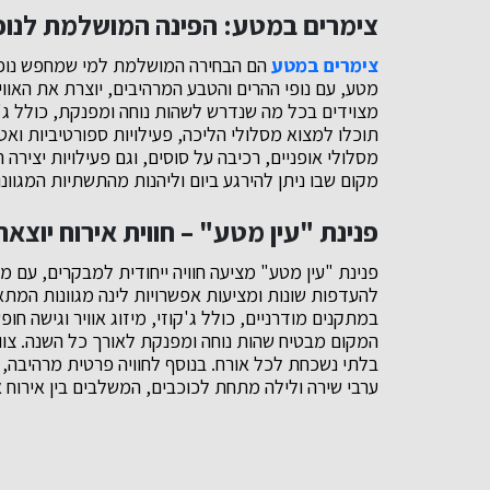
צימרים במטע: הפינה המושלמת לנו
צימרים במטע
הם הבחירה המושלמת למי שמחפש נופש
מטע, עם נופי ההרים והטבע המרהיבים, יוצרת את האו
מצוידים בכל מה שנדרש לשהות נוחה ומפנקת, כולל ג'ק
תוכלו למצוא מסלולי הליכה, פעילויות ספורטיביות וא
מסלולי אופניים, רכיבה על סוסים, וגם פעילויות יצירה 
מקום שבו ניתן להירגע ביום וליהנות מהתשתיות המגוונו
פנינת "עין מטע" – חווית אירוח יוצאת
פנינת "עין מטע" מציעה חוויה ייחודית למבקרים, עם מיק
להעדפות שונות ומציעות אפשרויות לינה מגוונות המתאי
במתקנים מודרניים, כולל ג'קוזי, מיזוג אוויר וגישה ח
המקום מבטיח שהות נוחה ומפנקת לאורך כל השנה. צוות 
בלתי נשכחת לכל אורח. בנוסף לחוויה פרטית מרהיבה,
ערבי שירה ולילה מתחת לכוכבים, המשלבים בין אירוח א