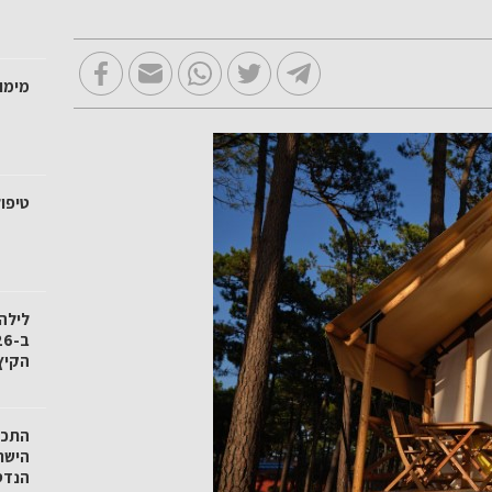
מימו
טיפול
לילה
הקיץ
הישר
הנדס