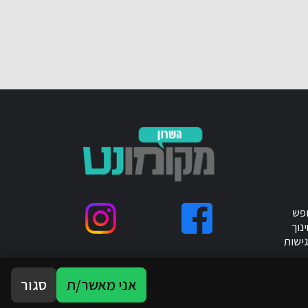
ופש
נוך
ישות
אני מאשר/ת
סגור