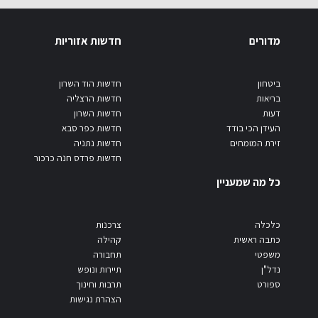
מדורים
חדשות אזוריות
ביטחון
חדשות הוד השרון
בריאות
חדשות הרצליה
דעות
חדשות השרון
העידן הכי בודד
חדשות כפר סבא
זירת המומחים
חדשות נתניה
חדשות פרדס חנה כרכור
כל מה שמעניין
כלכלה
צרכנות
כתבה ראשית
קהילה
משפטי
תחבורה
נדל"ן
תיירות ונופש
ספורט
תרבות וחינוך
הצהרת נגישות