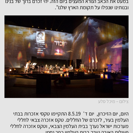
במעט את הכאב הנורא המעצים ביום הזה. יהי זכרם ברוך של בנינו
ובנותינו שנפלו על תקומת הארץ שלנו".
צילום – מיכל סלע
היום, יום הזיכרון, יום ד' 8.5.19 התקיימו טקסי אזכרות בבתי
העלמין בעיר, לזכרם של החללים. טקס אזכרה צבאי לחללי
מערכות ישראל נערך בבית העלמין הצבאי, וטקס אזכרה לחללי
פעולות האיבה נערך בבית העלמין כפר נחמן.