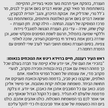
העצרת, בהפקת אגף תרבות נוער ופנאי בעירייה, התקיימה
בהשתתפות מר מאיר קצין, שנשא דברים בשם ארגון יד לבנים, מר
ג'לל נורי, שהדליק את אבוקת הזיכרון, והגב' יהודית לבקוביץ,
שנשאה דברים בשם ארגון האלמנות והיתומים, ובהשתתפות נגני
מרכז המוסיקה של רעננה. הנחתה – הילה קורח. חזן העצרת –
קולין שחט, שירה – עדי כהן. העצרת הונגשה למוגבלי ניידות
וללקויי שמיעה בתמלול, תרגום לשפת הסימנים ומקלטי שמע, וכן
שודרה בזמן אמת בשידור חי בפייסבוק העירוני, שזכה לאלפי
צפיות. בסיום העצרת נאספו תושבי העיר לערב שירי לוחמים עם
הזמרת רוחמה רז.
ראש העיר רעננה, חיים ברוידא ריגש את הנוכחים בנאומו:
"בהכירי את העם שלי, אני יודע שלא קיימת עוד חברה בעולם שכל
כך מזוהה רגשית עם אובדן בניה ובנותיה ומכירה מקרוב, לצערי
מקרוב מדי, את עוצמתו של השכול הפרטי והלאומי. אתם
האלפים, שנקבצו כאן סביב, בדממה מעיקה וכואבת מעניקים את
תחושת הביחד. משפחות שכולות יקרות ואהובות. אני מישיר אליכן
מבט. כואב עם כל הסובבים אתכן את כאבכן. אני יודע. זו צלקת
מדממת שלעולם לא תגליד. בשם כל הקהל הגדול שנאסף כאן
אני אומר לכם בני המשפחות השכולות. כולנו אוהבים אתכם. כולנו
ביום הזה כמעטפת של שכם אחד סביבכם ולו כדי להקל עליכם