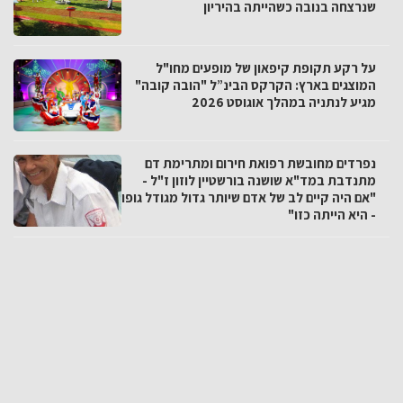
שנרצחה בנובה כשהייתה בהיריון
על רקע תקופת קיפאון של מופעים מחו"ל
המוצגים בארץ: הקרקס הבינ”ל "הובה קובה"
מגיע לנתניה במהלך אוגוסט 2026
נפרדים מחובשת רפואת חירום ומתרימת דם
מתנדבת במד"א שושנה בורשטיין לוזון ז"ל -
"אם היה קיים לב של אדם שיותר גדול מגודל גופו
- היא הייתה כזו"