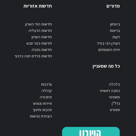
מדורים
חדשות אזוריות
ביטחון
חדשות הוד השרון
בריאות
חדשות הרצליה
דעות
חדשות השרון
העידן הכי בודד
חדשות כפר סבא
זירת המומחים
חדשות נתניה
חדשות פרדס חנה כרכור
כל מה שמעניין
כלכלה
צרכנות
כתבה ראשית
קהילה
משפטי
תחבורה
נדל"ן
תיירות ונופש
ספורט
תרבות וחינוך
הצהרת נגישות