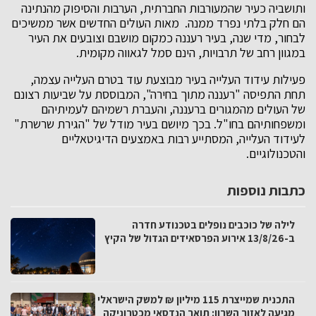
ותושביה כעיר שהמעורבות החברתית, הערבות והסיפוק מהנתינה
הם חלק בלתי נפרד ממנה. מאות העולים החדשים אשר ממשיכים
לבחור, מדי שנה, בעיר רעננה כמקום מושבם וצובעים את העיר
במגוון רחב של תרבויות, הינם סמל לגאווה מקומית.
פעילות עידוד העלייה בעיר מבוצעת עוד בטרם העלייה עצמה,
תחת התפיסה "רעננה מתוך בחירה", המבוססת על שביעות רצונם
של העולים מהמגורים ברעננה, והעברת רשמיהם לעמיתיהם
ומשפחותיהם בחו"ל. בכך מיושם בעיר מודל של "הגירת שרשרת"
לעידוד העלייה, המסתייע רבות באמצעים הדיגיטאליים
והטכנולוגיים.
כתבות נוספות
לילה של כוכבים נופלים בטכנודע חדרה
ב-13/8/26 אירוע הפרסאידים הגדול של הקיץ
התכנית שמייצרת 115 מיליון ₪ למשק הישראלי
מגיעה לאזור השרון: תואר הנדסאי מכטרוניקה