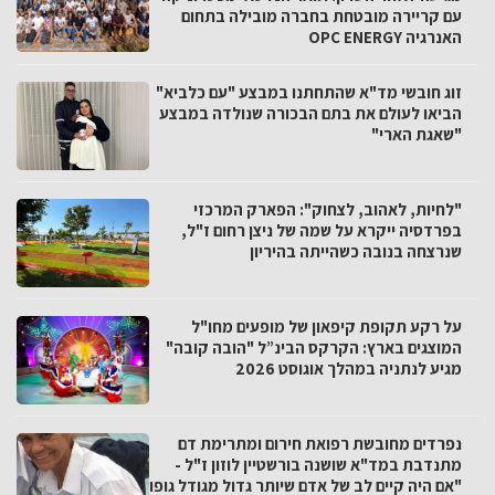
עם קריירה מובטחת בחברה מובילה בתחום
האנרגיה OPC ENERGY
זוג חובשי מד"א שהתחתנו במבצע "עם כלביא"
הביאו לעולם את בתם הבכורה שנולדה במבצע
"שאגת הארי"
"לחיות, לאהוב, לצחוק": הפארק המרכזי
בפרדסיה ייקרא על שמה של ניצן רחום ז"ל,
שנרצחה בנובה כשהייתה בהיריון
על רקע תקופת קיפאון של מופעים מחו"ל
המוצגים בארץ: הקרקס הבינ”ל "הובה קובה"
מגיע לנתניה במהלך אוגוסט 2026
נפרדים מחובשת רפואת חירום ומתרימת דם
מתנדבת במד"א שושנה בורשטיין לוזון ז"ל -
"אם היה קיים לב של אדם שיותר גדול מגודל גופו