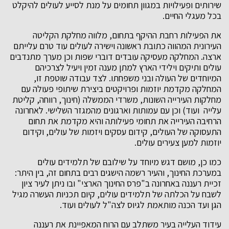
שירותים ופעילויות במגוון תחומים על מנת לסייע לעולים להיקלט
בכל מעגלי החיים.
את הפעילות רחבת ההיקף בתחום, מלווה מחלקת הקליטה
העירונית המהווה כתובת ראשונה וישירה לעולים עוד טרם עלייתם
ארצה. המחלקה מעסיקה עובדים דוברי שפות וכן מערך מתנדבים
עולים ותיקים וילידי הארץ למתן מענה זמין ויעיל לצרכיהם
המיוחדים של העולה ובני משפחתו. לצד עבודה שוטפת זו,
המחלקה מקדמת יוזמות ופרויקטים ביצירת שיתופי פעולה עם
מחלקות העירייה השונות, משרדי הממשלה (חינוך, רווחה, קליטת
עלייה ועוד) וכן עם עמותות וארגונים מהמגזר השלישי. לאחרונה
הרחיבה העירייה את תחומי פעילותה והיא מקדמת את תחום
התעסוקה של העולים, קידום עסקים ויזמות של עולים, וקידום
יוזמות למען צעירים עולים.
כמו כן, מושם דגש מיוחד על שילובם של תלמידים עולים
במערכת החינוך, והעיר רשמה הישגים רבים בתחום זה, בין היתר:
זכיית רעננה באחרונה ב"פרס החינוך הארצי" ובו ניתן לעיר ציון
לשבח על הכלתה של תלמידים עולים, קיום תכניות העשרה מגיל
הגן ועד הכנה מותאמת לגיוס לצה"ל לעולים ועוד.
עידוד העלייה בעיר משתלב עם הרוח המאפיינת את רעננה