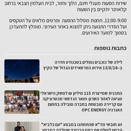
שירות הסעות מעגלי חינם, הלוך וחזור, לבית העלמין הצבאי ברחוב
קלאוזנר יתקיים בין השעות
11:00-9:00. תחנות מסלול ההסעה ופרטים מלאים על הטקסים
ועל הסדרי התנועה ניתן למצוא באתר העירוני. מומלץ להתעדכן
בסמוך למועד האירועים.
כתבות נוספות
לילה של כוכבים נופלים בטכנודע חדרה
ב-13/8/26 אירוע הפרסאידים הגדול של הקיץ
התכנית שמייצרת 115 מיליון ₪ למשק הישראלי
מגיעה לאזור השרון: תואר הנדסאי מכטרוניקה
עם קריירה מובטחת בחברה מובילה בתחום
האנרגיה OPC ENERGY
זוג חובשי מד"א שהתחתנו במבצע "עם כלביא"
הביאו לעולם את בתם הבכורה שנולדה במבצע