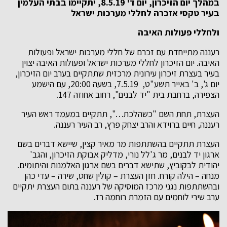
במהלך יום הזיכרון, יום ד' 8.5.19, יתקיימו בבתי העלמין
בעיר טקסי אזכרה לחללי מערכות ישראל
ולחללי פעולות האיבה
רעננה מתייחדת עם זכרם של חללי מערכות ישראל ופעולות
האיבה. יום הזיכרון לחללי מערכות ישראל ופעולות האיבה יצוין
בעיר בעצרת זיכרון עירונית מרכזית שתתקיים בערב יום הזיכרון,
יום ג', ב' באייר תשע"ט, 7.5.19, בשעה 20:00, עם הישמע
הצפירה, ברחבת בית "יד לבנים", רחוב אחוזה 147.
העצרת, תחת השם "כשהלכת…", תתקיים במעמד ראש העיר
רעננה, חיים ברוידא והרב יצחק פרץ, רב העיר רעננה.
העצרת תתקיים בהשתתפות מר מאיר קצין, שיישא דברים בשם
ארגון יד לבנים, מר ג'לל נורי, מדליק אבוקת הזיכרון, והגב'
יהודית לבקוביץ, שתישא דברים בשם ארגון האלמנות והיתומים.
מנחה – הילה קורח. חזן העצרת – קולין שחט, שירה – עדי כהן
ובהשתתפות נגני מרכז המוסיקה של רעננה בתום העצרת יתקיים
ערב שירי לוחמים עם הזמרת רוחמה רז.