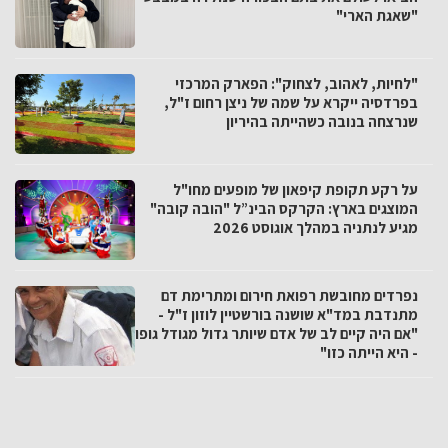
"שאגת הארי"
"לחיות, לאהוב, לצחוק": הפארק המרכזי
בפרדסיה ייקרא על שמה של ניצן רחום ז"ל,
שנרצחה בנובה כשהייתה בהיריון
על רקע תקופת קיפאון של מופעים מחו"ל
המוצגים בארץ: הקרקס הבינ”ל "הובה קובה"
מגיע לנתניה במהלך אוגוסט 2026
נפרדים מחובשת רפואת חירום ומתרימת דם
מתנדבת במד"א שושנה בורשטיין לוזון ז"ל -
"אם היה קיים לב של אדם שיותר גדול מגודל גופו
- היא הייתה כזו"