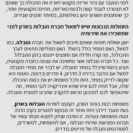
לפני המעבר עם ציוד אריזה מקצועי ויארזו את התכולה כך שאתם
לא תצטרכו לעבוד קשה ולבטח האריזות, תהיינה מקצועיות יוותר,
כך שהחפצים השונים יגיעו בשלמותם, במיוחד חפצים שבירים.
השאלות הנכונות שיש לשאול חברת הובלות בשרון לפני
שתשכירו את שירותיה
ישנן שאלות חיוניות שאתם חייבים לשאול את חברת
הובלה
, כמו
למשל, האם המחיר כולל ביטוח? האם הפוליסה תתאים לערך
התכולה?, מה קורה חלילה אם החפצים ייפגמו בזמן ההובלה?
ועוד. כל חברת הובלות אשר מחשיבה את עצמה כחברה מקצועית,
תציע ביטוח שייכלל במחיר ההובלה. יש לברר את מחירי ההובלה
למשל אם מדובר בדירת 3 חדרים, 4 חדרים וכדומה. האמת היא
שקשה לדייק במחיר, היות ולכל משפחה יש את כמות התכולה
שלה, אבל תהיה לכם איזו שהיא אינדיקציה לגבי המחיר, מה
שיתאפשר לכם להתכונן מראש לתקציב שתכינו למטרת ההובלה.
משפחות רבות באזור השרון, זקוקים לשירות
הובלות בשרון
,
בעת מעבר דירה\ היות ואזור זה מבוקש למגורים בקרב הרבה
זוגות ומשפחות צעירות. זו הסיבה שניתן למצוא מבחר עשיר של
חברות המציעות שירותי הובלות , אם למשפחות, למשרדים,
לסטודנטים והובלה של פריטים בודדים.