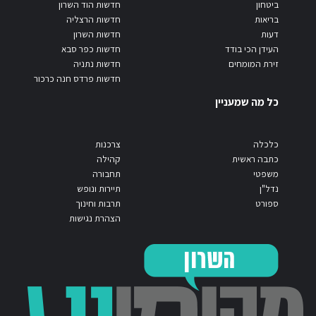
ביטחון
חדשות הוד השרון
בריאות
חדשות הרצליה
דעות
חדשות השרון
העידן הכי בודד
חדשות כפר סבא
זירת המומחים
חדשות נתניה
חדשות פרדס חנה כרכור
כל מה שמעניין
כלכלה
צרכנות
כתבה ראשית
קהילה
משפטי
תחבורה
נדל"ן
תיירות ונופש
ספורט
תרבות וחינוך
הצהרת נגישות