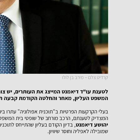
קרדיט צלם – מירב בן לולו
לטענת עו"ד דיאמנט המייצג את העותרים, יש צור
המשפט העליון, מאחר והחלטה הקודמת קבעה תק
בעלי הקרקעות הפרטיות ב"תוכנית אפולוניה" עתרו ביו
המצדיק לטענתם, הרכב מורחב של שופטי בית המשפט הע
יהושע דיאמנט
, בדיון הקודם בעליון שהתייחס לתוכנ
שמובילה לאפליה וחוסר שיוויון.