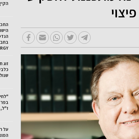
הקיץ
יצוי
הישר
הנדס
ERGY
זוג 
כלבי
שנול
"לחי
בפרד
ז"ל,
על ר
המוצ