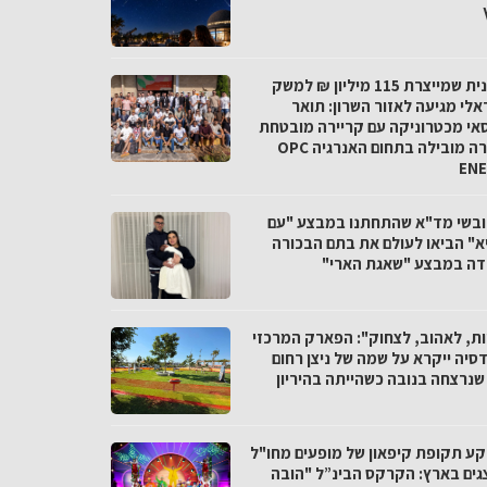
התכנית שמייצרת 115 מיליון ₪ למשק
אלי מגיעה לאזור השרון: תואר
אי מכטרוניקה עם קריירה מובטחת
בחברה מובילה בתחום האנרגיה OPC
EN
חובשי מד"א שהתחתנו במבצע "עם
א" הביאו לעולם את בתם הבכורה
דה במבצע "שאגת הארי"
ות, לאהוב, לצחוק": הפארק המרכזי
סיה ייקרא על שמה של ניצן רחום
 שנרצחה בנובה כשהייתה בהיריון
קע תקופת קיפאון של מופעים מחו"ל
גים בארץ: הקרקס הבינ”ל "הובה