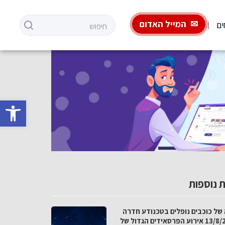
המייל האדום
ים
פתח סרגל 
 נוספות
 של כוכבים נופלים בטכנודע חדרה
ב-13/8/26 אירוע הפרסאידים הגדול של